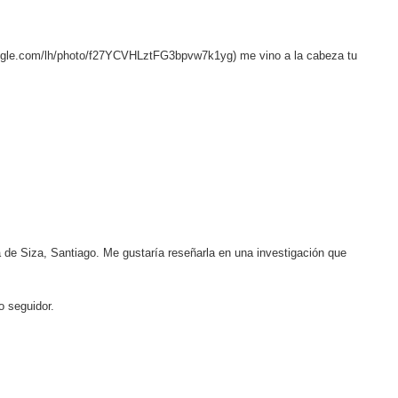
.google.com/lh/photo/f27YCVHLztFG3bpvw7k1yg) me vino a la cabeza tu
a de Siza, Santiago. Me gustaría reseñarla en una investigación que
o seguidor.