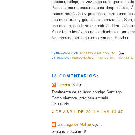
superior, refleja, tal vez, algo de la grandeza
Por esa puerta-escalera casi despreciable, 
menos reseñadas y pequeñas, pero como los ant
sus monstruos y gárgolas amenazantes, Siza, 
uno mismo, donde se esconde el diferencial tal
Y por tanto los éxitos de los discípulos son pro
No conozco otro arquitecto con dos Pritzker.
PUBLICADO POR
SANTIAGO DE MOLINA
ETIQUETAS:
PERSONAJES
,
PROFESION
,
TRANSITO
18 COMENTARIOS:
sección B
dijo...
Totalmente de acuerdo contigo Santiago.
Como siempre, preciosa entrada.
Un saludo
4 DE ABRIL DE 2011 A LAS 13:47
Santiago de Molina
dijo...
Gracias, seccion B!