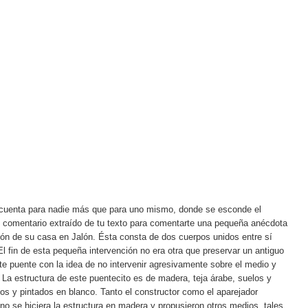
 cuenta para nadie más que para uno mismo, donde se esconde el
te comentario extraído de tu texto para comentarte una pequeña anécdota
ión de su casa en Jalón. Ésta consta de dos cuerpos unidos entre sí
l fin de esta pequeña intervención no era otra que preservar un antiguo
te puente con la idea de no intervenir agresivamente sobre el medio y
 La estructura de este puentecito es de madera, teja árabe, suelos y
s y pintados en blanco. Tanto el constructor como el aparejador
no se hiciera la estructura en madera y propusieron otros medios, tales