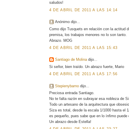
saludos!
4 DE ABRIL DE 2011 A LAS 14:14
Anónimo dijo...
Como dijo Tusquets en relación con la actitud de
premisa, los trabajos menores no lo son tanto.
Abrazo. MOG
4 DE ABRIL DE 2011 A LAS 15:43
Santiago de Molina
dijo...
Si señor, bien traído. Un abrazo fuerte, Mario
4 DE ABRIL DE 2011 A LAS 17:56
Stepienybarno
dijo...
Preciosa entrada Santiago.
No te falta razón en subrayar esa nobleza de Si
Todo un artesano de la arquitectura que obsesi
Siza es total, desde la escala 1/1000 hasta el 
es pequeño, pues sabe que en lo ínfimo puede 
Un abrazo desde Estella!
4 DE ABRIL DE 2011 A LAS 23:27