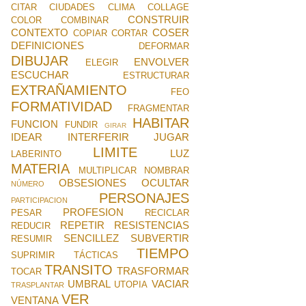
CITAR
CIUDADES
CLIMA
COLLAGE
CONSTRUIR
COLOR
COMBINAR
CONTEXTO
COSER
COPIAR
CORTAR
DEFINICIONES
DEFORMAR
DIBUJAR
ENVOLVER
ELEGIR
ESCUCHAR
ESTRUCTURAR
EXTRAÑAMIENTO
FEO
FORMATIVIDAD
FRAGMENTAR
HABITAR
FUNCION
FUNDIR
GIRAR
IDEAR
INTERFERIR
JUGAR
LIMITE
LUZ
LABERINTO
MATERIA
MULTIPLICAR
NOMBRAR
OBSESIONES
OCULTAR
NÚMERO
PERSONAJES
PARTICIPACION
PROFESION
PESAR
RECICLAR
REPETIR
RESISTENCIAS
REDUCIR
SENCILLEZ
SUBVERTIR
RESUMIR
TIEMPO
SUPRIMIR
TÁCTICAS
TRANSITO
TRASFORMAR
TOCAR
UMBRAL
VACIAR
UTOPIA
TRASPLANTAR
VER
VENTANA