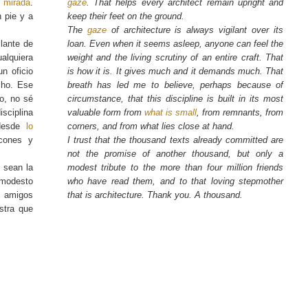
u
mirada
.
gaze
. That helps every architect remain upright and
 pie y a
keep their feet on the ground.
The
gaze
of architecture is always vigilant over its
ilante de
loan. Even when it seems asleep, anyone can feel the
alquiera
weight and the living scrutiny of an entire craft. That
un oficio
is how it is. It gives much and it demands much. That
cho. Ese
breath has led me to believe, perhaps because of
o, no sé
circumstance, that this discipline is built in its most
isciplina
valuable form from
what is small
, from remnants, from
 desde
lo
corners, and from what lies close at hand.
ncones y
I trust that the thousand texts already committed are
not the promise of another thousand, but only a
 sean la
modest tribute to the more than four million friends
modesto
who have read them, and to that loving stepmother
e amigos
that is architecture. Thank you. A thousand.
stra que