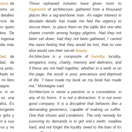
rozos
de
Those orphaned minutes have given room to
 como un
fragments
of architecture, gathered from a thousand
etalles
places like a rag-and-bone man. An eager interest in
ncia de
desolate details has made me feel the urgency to
mo quien
rescue them, to place them on the table like one who
ntos. De
shares crumbs among hungry pilgrims. Had they not
 ingenua
been set down, had they not been gathered, I carried
adie más
the naive feeling that they would be lost, that no one
else would see their secret
beauty
.
dad
, de
Architecture is a composite of
humility
, lucidity,
idad, de
arrogance, irony, charity, memory and darkness, and
a junto,
if these are not held together, whether in a work or on
ltado es
the page, the result is poor, precarious and deprived
 mi libro
of life. “I have made my book as my book has made
aigne.
me,” Montaigne said.
po ni un
Architecture is never a pastime or a consolation, in
 es una
any of its forms. It is not a distraction. It is not even
añía. Es
good company. It is a discipline that behaves like a
exigente
demanding governess, capable of making us suffer.
e grita y
One that shouts and condemns. The only remedy for
ir a sus
surviving its demands is to grit one’s teeth, swallow
liva y no
hard, and not forget the loyalty owed to the loan of its