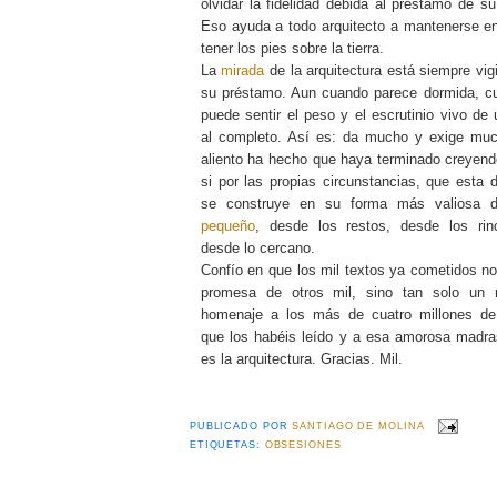
olvidar la fidelidad debida al préstamo de s
Eso ayuda a todo arquitecto a mantenerse en
tener los pies sobre la tierra.
La
mirada
de la arquitectura está siempre vig
su préstamo. Aun cuando parece dormida, cu
puede sentir el peso y el escrutinio vivo de 
al completo. Así es: da mucho y exige mu
aliento ha hecho que haya terminado creyend
si por las propias circunstancias, que esta d
se construye en su forma más valiosa
pequeño
, desde los restos, desde los ri
desde lo cercano.
Confío en que los mil textos ya cometidos no
promesa de otros mil, sino tan solo un 
homenaje a los más de cuatro millones d
que los habéis leído y a esa amorosa madra
es la arquitectura. Gracias. Mil.
PUBLICADO POR
SANTIAGO DE MOLINA
ETIQUETAS:
OBSESIONES