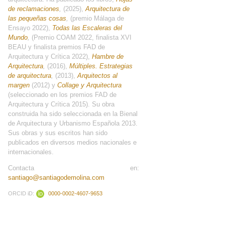
de reclamaciones
,
(2025),
Arquitectura de
las pequeñas cosas
,
(premio Málaga de
Ensayo 2022),
Todas las Escaleras del
Mundo
,
(Premio COAM 2022, finalista XVI
BEAU y finalista premios FAD de
Arquitectura y Crítica 2022),
Hambre de
Arquitectura
,
(2016),
Múltiples. Estrategias
de arquitectura
,
(2013),
Arquitectos al
margen
(2012) y
Collage y Arquitectura
(seleccionado en los premios FAD de
Arquitectura y Crítica 2015). Su obra
construida ha sido seleccionada en la Bienal
de Arquitectura y Urbanismo Española 2013.
Sus obras y sus escritos han sido
publicados en diversos medios nacionales e
internacionales.
Contacta en:
santiago@santiagodemolina.com
ORCID iD:
0000-0002-4607-9653