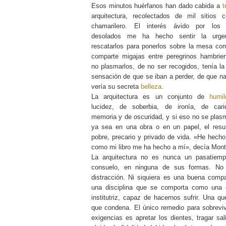
Esos minutos huérfanos han dado cabida a
t
arquitectura, recolectados de mil sitios
chamarilero. El interés ávido por los d
desolados me ha hecho sentir la urge
rescatarlos para ponerlos sobre la mesa co
comparte migajas entre peregrinos hambrie
no plasmarlos, de no ser recogidos, tenía la
sensación de que se iban a perder, de que n
vería su secreta
belleza
.
La arquitectura es un conjunto de
humil
lucidez, de soberbia, de ironía, de car
memoria y de oscuridad, y si eso no se plasm
ya sea en una obra o en un papel, el resu
pobre, precario y privado de vida. «He hecho
como mi libro me ha hecho a mí», decía Mont
La arquitectura no es nunca un pasatiem
consuelo, en ninguna de sus formas. No
distracción. Ni siquiera es una buena comp
una disciplina que se comporta como una 
institutriz, capaz de hacernos sufrir. Una qu
que condena. El único remedio para sobreviv
exigencias es apretar los dientes, tragar sa