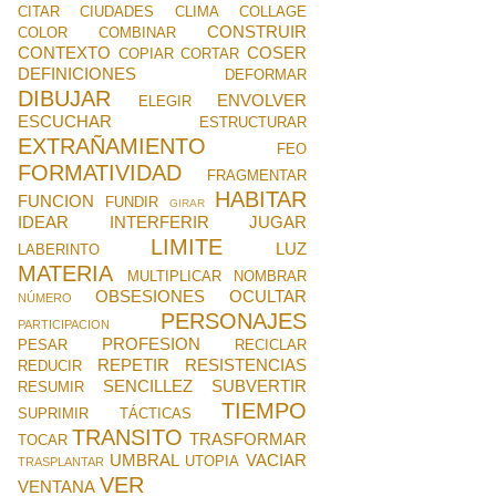
CITAR
CIUDADES
CLIMA
COLLAGE
CONSTRUIR
COLOR
COMBINAR
CONTEXTO
COSER
COPIAR
CORTAR
DEFINICIONES
DEFORMAR
DIBUJAR
ENVOLVER
ELEGIR
ESCUCHAR
ESTRUCTURAR
EXTRAÑAMIENTO
FEO
FORMATIVIDAD
FRAGMENTAR
HABITAR
FUNCION
FUNDIR
GIRAR
IDEAR
INTERFERIR
JUGAR
LIMITE
LUZ
LABERINTO
MATERIA
MULTIPLICAR
NOMBRAR
OBSESIONES
OCULTAR
NÚMERO
PERSONAJES
PARTICIPACION
PROFESION
PESAR
RECICLAR
REPETIR
RESISTENCIAS
REDUCIR
SENCILLEZ
SUBVERTIR
RESUMIR
TIEMPO
SUPRIMIR
TÁCTICAS
TRANSITO
TRASFORMAR
TOCAR
UMBRAL
VACIAR
UTOPIA
TRASPLANTAR
VER
VENTANA