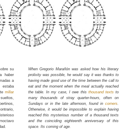
sobre su
When Gregorio Marañón was asked how his literary
 a haber
prolixity was possible, he would say it was thanks to
lamadas a
having made good use of the time between the call to
 estaba
eat and the moment when the meal actually reached
ste
millar
the table. In my case, I owe this
thousand texts
to
sueltos,
many thousands of stray quarter-hours, often on
tinos,
Sundays or in the late afternoon, found in
corners
.
ntrario,
Otherwise, it would be impossible to explain having
isterioso
reached this mysterious number of a thousand texts
imoctavo
and the coinciding eighteenth anniversary of this
dad.
space. Its coming of age.