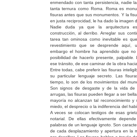
enmendado con tanta persistencia, nadie la
tanta ternura como Roma. Roma es monum
fisuras antes que sus monumentos. Y la fisu
en justa reciprocidad, le ha dado la imagen d
Nadie duda ya que la arquitectura es
construcción, al derribo. Arreglar sus con
tarea tan ominosa como inevitable es que 
revestimiento que se desprende aquí, u
embargo el hombre ha aprendido que no i
posibilidad de hacerlo presente, palpable.
ese tránsito, de ese caminar de la obra hacia
Entre todas, cabe preferir las fisuras intelig
su particular lenguaje secreto. Las fisu
tiempo, lo son de los movimientos del mund
Son signos de desgaste y de la vida de 
arrugas, las fisuras pueden llegar a ser bella
mayoría no alcanzan tal reconocimiento y 
miedo, el desprecio o la indiferencia del habi
A veces se colocan testigos de esas griet
notarial. De ellas efectivamente depend
palabras de un lenguaje ignoto. Son carac
de cada desplazamiento y apertura en la m
por descifrar. Las fisuras hablan a través d