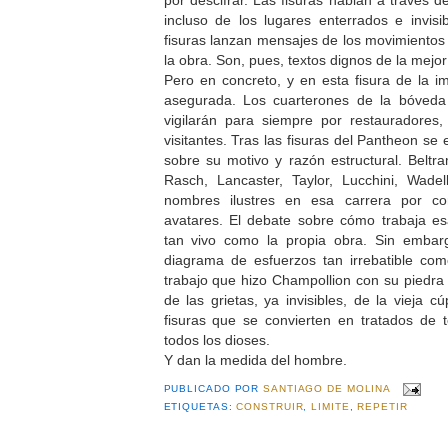
incluso de los lugares enterrados e invisib
fisuras lanzan mensajes de los movimientos 
la obra. Son, pues, textos dignos de la mejor 
Pero en concreto, y en esta fisura de la i
asegurada. Los cuarterones de la bóved
vigilarán para siempre por restauradores,
visitantes. Tras las fisuras del Pantheon s
sobre su motivo y razón estructural. Beltra
Rasch, Lancaster, Taylor, Lucchini, Wadel
nombres ilustres en esa carrera por c
avatares. El debate sobre cómo trabaja es
tan vivo como la propia obra. Sin embar
diagrama de esfuerzos tan irrebatible com
trabajo que hizo Champollion con su piedra
de las grietas, ya invisibles, de la vieja 
fisuras que se convierten en tratados de 
todos los dioses.
Y dan la medida del hombre.
PUBLICADO POR
SANTIAGO DE MOLINA
ETIQUETAS:
CONSTRUIR
,
LIMITE
,
REPETIR