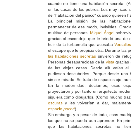
cuando no tiene una habitación secreta. (A
en las casas de los pobres. Los muy ricos s
de “habitación del pánico” cuando quieren h
La principal misión de las habitacion
permanecer de ese modo, invisibles. Gracia
multitud de personas.
Miguel Ángel
sobrevivi
gracias al escondrijo que le brindó una de 
huir de la turbamulta que acosaba
Versalle
el escape que le propició otra. Durante las 
las habitaciones secretas
sirvieron de refug
Personas desaparecidas de la
vista
gracias 
de las viejas casas. Desde allí veían e
pudiesen descubrirles. Porque desde una h
sin ser mirado. Se trata de espacios ojo, au
En la modernidad, decíamos, esos esp
proyectaron y por tanto un arquitecto moder
siquiera cómo dibujarlos. (Como mucho traz
oscuras
y les volverían a dar, malament
espacio
poché
).
Sin embargo y a pesar de todo, esas madri
los que no se pueda aun aprender. En prim
que las habitaciones secretas no tie