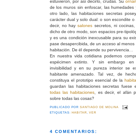
estuvieron, por así decirlo, crudas. Su
orna
de los muros sin enfoscar, las humedades
otro lado, las habitaciones secretas pos
carácter dual y solo dual: o son escondite o
decir, no hay
salones
secretos, ni cocinas,
dicho de otro modo, son espacios pre-tipológ
y es una condición inexcusable para su exi
pase desapercibida, de un acceso al menos
habitación. De él depende su pervivencia…
En nuestra vida cotidiana podemos comp
espécimen extinto. Y sin embargo en 
invisibilidad y en su pureza interior s
habitante amenazado. Tal vez, de hecho
constituya el prototipo esencial de la
habit
guardan las habitaciones secretas fuese 
todas las habitaciones
, es decir, el afán 
sobre todas las cosas?
PUBLICADO POR
SANTIAGO DE MOLINA
ETIQUETAS:
HABITAR
,
VER
4 COMENTARIOS: