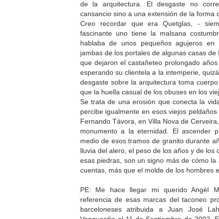
de la arquitectura. El desgaste no corr
cansancio sino a una extensión de la forma 
Creo recordar que era Quetglas, - sie
fascinante uno tiene la malsana costumbre
hablaba de unos pequeños agujeros en l
jambas de los portales de algunas casas de 
que dejaron el castañeteo prolongado años
esperando su clientela a la intemperie, quizá
desgaste sobre la arquitectura toma cuerp
que la huella casual de los obuses en los v
Se trata de una erosión que conecta la vida
percibe igualmente en esos viejos peldaños 
Fernando Távora, en Villa Nova de Cerveir
monumento a la eternidad. El ascender p
medio de esos tramos de granito durante año
lluvia del alero, el peso de los años y de l
esas piedras, son un signo más de cómo la a
cuentas, más que el molde de los hombres e
PE: Me hace llegar mi querido Angél Ma
referencia de esas marcas del taconeo pro
barceloneses atribuida a Juan José Lah
Vanguardia el 11 de Septiembre de 2002. E