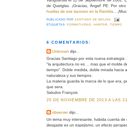
de Quetglas. ¡Gracias, Ángel! PE: Por otr
huellas de ese taconeo en la Rambla
... ¡Mu
PUBLICADO POR
SANTIAGO DE MOLINA
ETIQUETAS:
FORMATIVIDAD
,
HABITAR
,
TIEMPO
6 COMENTARIOS:
Unknown
dijo...
Gracias Santiago por esta nueva estrategia :
"la arquitectura no es ... mas que el molde 
tiempo". Doble medida, doble mirada hacia a
naturaleza y sus tiempos.
La materia guarda la marca de lo que era, pe
que sera.
Saludos François
25 DE NOVIEMBRE DE 2013 A LAS 21
observer
dijo...
Un tema muy interesante, habida cuenta de q
desgaste es un espejismo, un efecto perspect