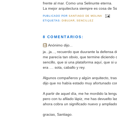
frente al mar. Como una Selinunte eterna.
La mejor arquitectura siempre es cosa de Sot
PUBLICADO POR
SANTIAGO DE MOLINA
ETIQUETAS:
DIBUJAR
,
SENCILLEZ
8 COMENTARIOS:
Anónimo dijo...
ja...ja..., recuerdo que duurante la defensa 
me parecía tan obvio, que termine diciendo 
sencillo, que si una plataforma aquí, que si un 
era .... sota, caballo y rey.
Algunos compañeros y algún arquitecto, tras
dijo que no había estado muy afortunado con
A partir de aquel día, me he mordido la leng
pero con tu afilado lápiz, me has devuelto l
ahora cobra un significado nuevo y ampliado
gracias, Santiago.