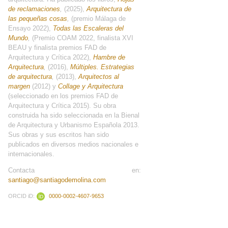
de reclamaciones
,
(2025),
Arquitectura de
las pequeñas cosas
,
(premio Málaga de
Ensayo 2022),
Todas las Escaleras del
Mundo
,
(Premio COAM 2022, finalista XVI
BEAU y finalista premios FAD de
Arquitectura y Crítica 2022),
Hambre de
Arquitectura
,
(2016),
Múltiples. Estrategias
de arquitectura
,
(2013),
Arquitectos al
margen
(2012) y
Collage y Arquitectura
(seleccionado en los premios FAD de
Arquitectura y Crítica 2015). Su obra
construida ha sido seleccionada en la Bienal
de Arquitectura y Urbanismo Española 2013.
Sus obras y sus escritos han sido
publicados en diversos medios nacionales e
internacionales.
Contacta en:
santiago@santiagodemolina.com
ORCID iD:
0000-0002-4607-9653