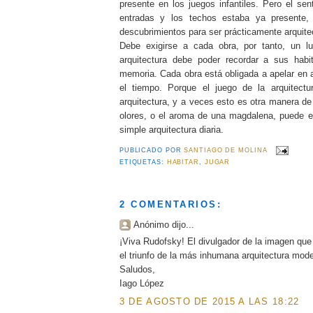
presente en los juegos infantiles. Pero el sen
entradas y los techos estaba ya presente,
descubrimientos para ser prácticamente arquitec
Debe exigirse a cada obra, por tanto, un l
arquitectura debe poder recordar a sus habi
memoria. Cada obra está obligada a apelar en 
el tiempo. Porque el juego de la arquitect
arquitectura, y a veces esto es otra manera d
olores, o el aroma de una magdalena, puede e
simple arquitectura diaria.
PUBLICADO POR
SANTIAGO DE MOLINA
ETIQUETAS:
HABITAR
,
JUGAR
2 COMENTARIOS:
Anónimo dijo...
¡Viva Rudofsky! El divulgador de la imagen que il
el triunfo de la más inhumana arquitectura mode
Saludos,
Iago López
3 DE AGOSTO DE 2015 A LAS 18:22