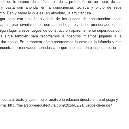
tido de lo interior, de un “dentro”, de la protección de un muro, de las
 y basta con ahondar en la consciencia, técnica y oficio de esos
to. Eso y saber lo que es, en absoluto, la arquitectura.
ugar para esa función olvidada de los juegos de construcción: cada
tantes ese divertimento, ese aprendizaje olvidado, arrinconado en la
algún lugar a esos juegos de construcción aparentemente superados con
ura sirve también para recordarnos a nosotros mismos jugando a la
e dar cobijo. En la manera cómo recordamos la casa de la infancia y sus
ncontrarse renovados sentidos a lo que habitualmente esperamos de la
ustra el texto y quien mejor analizó la relación directa entre el juego y
rna: http://bailarsobrearquitectura.com/2014/02/21/juegos-de-ninos/