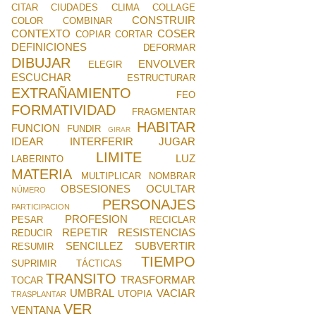
CITAR
CIUDADES
CLIMA
COLLAGE
CONSTRUIR
COLOR
COMBINAR
CONTEXTO
COSER
COPIAR
CORTAR
DEFINICIONES
DEFORMAR
DIBUJAR
ENVOLVER
ELEGIR
ESCUCHAR
ESTRUCTURAR
EXTRAÑAMIENTO
FEO
FORMATIVIDAD
FRAGMENTAR
HABITAR
FUNCION
FUNDIR
GIRAR
IDEAR
INTERFERIR
JUGAR
LIMITE
LUZ
LABERINTO
MATERIA
MULTIPLICAR
NOMBRAR
OBSESIONES
OCULTAR
NÚMERO
PERSONAJES
PARTICIPACION
PROFESION
PESAR
RECICLAR
REPETIR
RESISTENCIAS
REDUCIR
SENCILLEZ
SUBVERTIR
RESUMIR
TIEMPO
SUPRIMIR
TÁCTICAS
TRANSITO
TRASFORMAR
TOCAR
UMBRAL
VACIAR
UTOPIA
TRASPLANTAR
VER
VENTANA