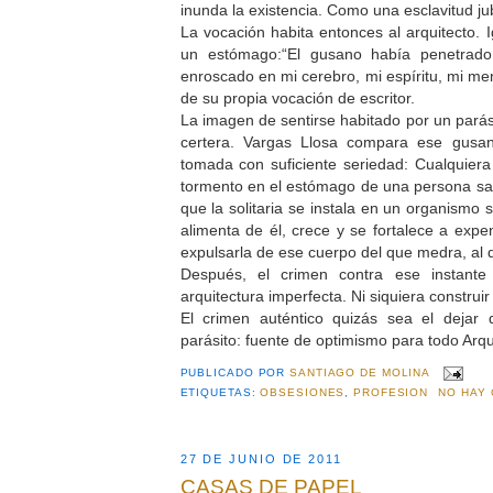
inunda la existencia. Como una esclavitud jub
La vocación habita entonces al arquitecto. 
un estómago:“El gusano había penetrado
enroscado en mi cerebro, mi espíritu, mi m
de su propia vocación de escritor.
La imagen de sentirse habitado por un parás
certera. Vargas Llosa compara ese gusan
tomada con suficiente seriedad: Cualquier
tormento en el estómago de una persona sa
que la solitaria se instala en un organismo 
alimenta de él, crece y se fortalece a expen
expulsarla de ese cuerpo del que medra, al q
Después, el crimen contra ese instante
arquitectura imperfecta. Ni siquiera construi
El crimen auténtico quizás sea el dejar
parásito: fuente de optimismo para todo Arqu
PUBLICADO POR
SANTIAGO DE MOLINA
ETIQUETAS:
OBSESIONES
,
PROFESION
NO HAY
27 DE JUNIO DE 2011
CASAS DE PAPEL