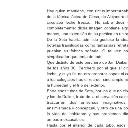
Hay quien mantiene, con rictus imperturbabl
de la fábrica láctea de Clesa, de Alejandro 
circulaba leche fresca... No sobra deci
completamente: dicha imagen contiene algo
menos, una extensión de su poética en un s
De la Sota habría admitido gustoso la ide
botellas translúcidas como fantasmas retrat
pueblan su fábrica soñada. O tal vez por
simplificador que tenía de todo.
Que distinto de este perchero de Jan Duike
de los años 30. Perchero por el que sí ci
leche, y cuyo fin no era preparar sopas n
a los colegiales tras el recreo, sino simplem
la humedad y el frío del exterior.
Entre esos tubos de Sota, por los que no ci
y los de Duiker, fruto de la observación calm
trascurren dos universos imaginativ
ensimismada y conceptual, y otro de una poé
la vida del habitante y sus problemas di
ambas inexcusables.
Hasta por el interior de cada tubo, esos 