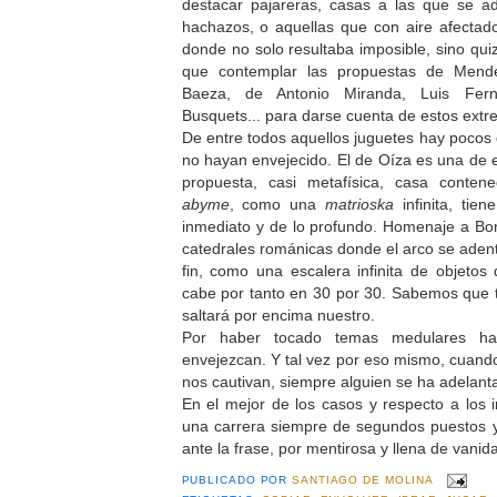
destacar pajareras, casas a las que se a
hachazos, o aquellas que con aire afectad
donde no solo resultaba imposible, sino qui
que contemplar las propuestas de Men
Baeza, de Antonio Miranda, Luis Fer
Busquets... para darse cuenta de estos extr
De entre todos aquellos juguetes hay pocos 
no hayan envejecido. El de Oíza es una de 
propuesta, casi metafísica, casa conte
abyme
, como una
matrioska
infinita, tien
inmediato y de lo profundo. Homenaje a Bor
catedrales románicas donde el arco se adent
fin, como una escalera infinita de objetos
cabe por tanto en 30 por 30. Sabemos que 
saltará por encima nuestro.
Por haber tocado temas medulares h
envejezcan. Y tal vez por eso mismo, cuan
nos cautivan, siempre alguien se ha adelant
En el mejor de los casos y respecto a los i
una carrera siempre de segundos puestos y
ante la frase, por mentirosa y llena de vanida
PUBLICADO POR
SANTIAGO DE MOLINA