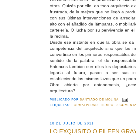
otras. Quizás por ello, en todo arquitecto ex
frustrada, de la mejora que no llegó a produ
con sus últimas intervenciones de arregla
alto con el añadido de lámparas, o mobiliario,
cartelería. O lucha por su pervivencia en e
la redima.
Desde ese instante en que la obra se da 
competencia del arquitecto sino que los 
convertirse en los primeros responsables de 
sentido de la palabra: el de responsabil
Entonces también son ellos los depositarios
legarla al futuro, pasan a ser sus int
estableciendo los mismos lazos que un padre
Obra abierta por antonomasia, ¿ac
arquitectura?.
PUBLICADO POR
SANTIAGO DE MOLINA
ETIQUETAS:
FORMATIVIDAD
,
TIEMPO
3 COMENTA
18 DE JULIO DE 2011
LO EXQUISITO O EILEEN GRA