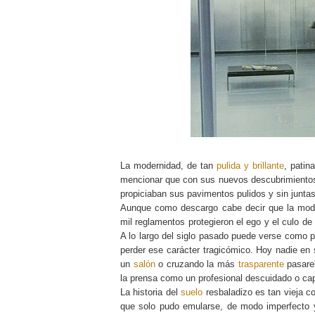
La modernidad, de tan
pulida y brillante
, patin
mencionar que con sus nuevos descubrimientos 
propiciaban sus pavimentos pulidos y sin junta
Aunque como descargo cabe decir que la modern
mil reglamentos protegieron el ego y el culo de
A lo largo del siglo pasado puede verse como
perder ese carácter tragicómico. Hoy nadie en s
un
salón
o cruzando la más
trasparente
pasarel
la prensa como un profesional descuidado o ca
La historia del
suelo
resbaladizo es tan vieja c
que solo pudo emularse, de modo imperfecto y 