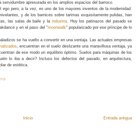
una servidumbre apresurada en los amplios espacios del barroco.
 el ego pero, a la vez, es uno de los mayores inventos de la modernidad.
nivelantes, y de los barnices sobre tarimas exquisitamente pulidas, han
ras, las salas de baile y la
industria
. Hoy los patinazos del pasado se
akdance y en el paso del "
moonwalk
" popularizado por ese príncipe de lo
aladizos se ha vuelto a convertir en una ventaja. Las actuales empresas
matizados
, encuentran en el suelo deslizante una maravillosa ventaja, ya
ncuentran de ese modo un equilibrio óptimo. Suelos para máquinas de los
én lo iba a decir? Incluso los defectos del pasado, en arquitectura,
lar de estética.
ITO
Inicio
Entrada antigua