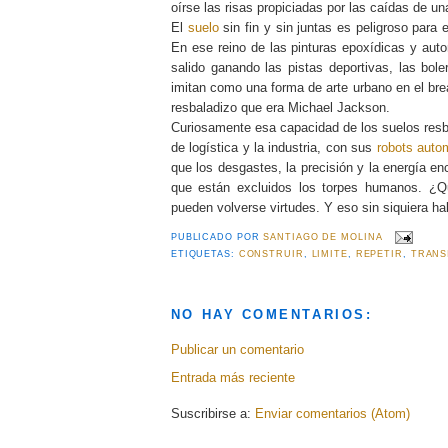
oírse las risas propiciadas por las caídas de 
El
suelo
sin fin y sin juntas es peligroso para
En ese reino de las pinturas epoxídicas y auto
salido ganando las pistas deportivas, las bole
imitan como una forma de arte urbano en el bre
resbaladizo que era Michael Jackson.
Curiosamente esa capacidad de los suelos resb
de logística y la industria, con sus
robots auto
que los desgastes, la precisión y la energía e
que están excluidos los torpes humanos. ¿Qui
pueden volverse virtudes. Y eso sin siquiera hab
PUBLICADO POR
SANTIAGO DE MOLINA
ETIQUETAS:
CONSTRUIR
,
LIMITE
,
REPETIR
,
TRANS
NO HAY COMENTARIOS:
Publicar un comentario
Entrada más reciente
Suscribirse a:
Enviar comentarios (Atom)