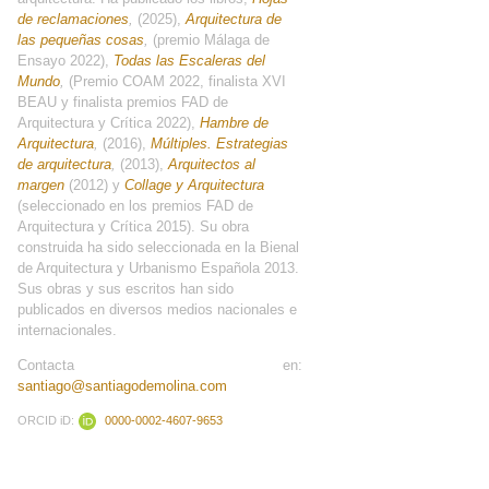
de reclamaciones
,
(2025),
Arquitectura de
las pequeñas cosas
,
(premio Málaga de
Ensayo 2022),
Todas las Escaleras del
Mundo
,
(Premio COAM 2022, finalista XVI
BEAU y finalista premios FAD de
Arquitectura y Crítica 2022),
Hambre de
Arquitectura
,
(2016),
Múltiples. Estrategias
de arquitectura
,
(2013),
Arquitectos al
margen
(2012) y
Collage y Arquitectura
(seleccionado en los premios FAD de
Arquitectura y Crítica 2015). Su obra
construida ha sido seleccionada en la Bienal
de Arquitectura y Urbanismo Española 2013.
Sus obras y sus escritos han sido
publicados en diversos medios nacionales e
internacionales.
Contacta en:
santiago@santiagodemolina.com
ORCID iD:
0000-0002-4607-9653