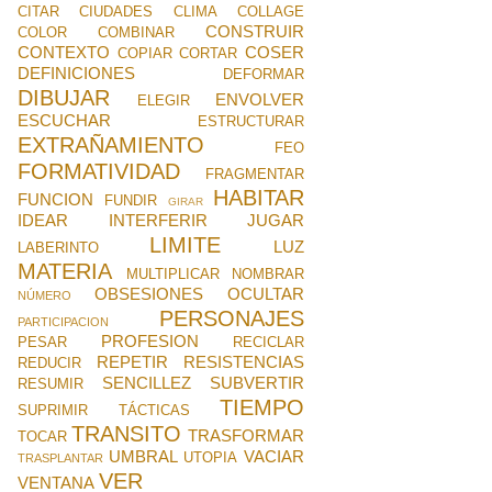
CITAR
CIUDADES
CLIMA
COLLAGE
CONSTRUIR
COLOR
COMBINAR
CONTEXTO
COSER
COPIAR
CORTAR
DEFINICIONES
DEFORMAR
DIBUJAR
ENVOLVER
ELEGIR
ESCUCHAR
ESTRUCTURAR
EXTRAÑAMIENTO
FEO
FORMATIVIDAD
FRAGMENTAR
HABITAR
FUNCION
FUNDIR
GIRAR
IDEAR
INTERFERIR
JUGAR
LIMITE
LUZ
LABERINTO
MATERIA
MULTIPLICAR
NOMBRAR
OBSESIONES
OCULTAR
NÚMERO
PERSONAJES
PARTICIPACION
PROFESION
PESAR
RECICLAR
REPETIR
RESISTENCIAS
REDUCIR
SENCILLEZ
SUBVERTIR
RESUMIR
TIEMPO
SUPRIMIR
TÁCTICAS
TRANSITO
TRASFORMAR
TOCAR
UMBRAL
VACIAR
UTOPIA
TRASPLANTAR
VER
VENTANA