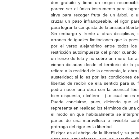
don gratuito y tiene un origen reconocibl
parece ser el único instrumento para lograr
sirve para recoger fruta de un árbol, o
cruzar un paso infranqueable, el rigor pare
para lograr la conquista de la ansiada liberta
Sin embargo y frente a otras disciplinas, e
arranca de iguales limitaciones que la poe
por el verso alejandrino entre todos los
restricción autoimpuesta del pintor cuando 
un lienzo de tela y no sobre un muro. En arq
vienen dictadas desde el territorio de la pu
refiere a la realidad de la economía, la obra 
austeridad; si lo es por las condiciones de
libertad de recibir de ella sentido para su
podrá nacer una obra con la esencial libe
bien dispuesta, etcétera... (Lo cual no es 
Puede concluirse, pues, diciendo que e
representa en realidad los términos de una 
el modo en que habitualmente se interpret
partes de una maravillosa e invisible cont
prórroga del rigor es la libertad.
El rigor es el abrigo de la libertad y su pri
rigor son equivalentes, aun en estadios dis