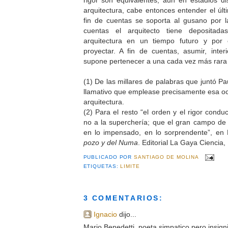
arquitectura, cabe entonces entender el últ
fin de cuentas se soporta al gusano por la 
cuentas el arquitecto tiene depositad
arquitectura en un tiempo futuro y po
proyectar. A fin de cuentas, asumir, interi
supone pertenecer a una cada vez más rara c
(1) De las millares de palabras que juntó Pa
llamativo que emplease precisamente esa ocu
arquitectura.
(2) Para el resto “el orden y el rigor cond
no a la superchería; que el gran campo de c
en lo impensado, en lo sorprendente”, e
pozo y del Numa
. Editorial La Gaya Ciencia
PUBLICADO POR
SANTIAGO DE MOLINA
ETIQUETAS:
LIMITE
3 COMENTARIOS:
Ignacio
dijo...
Mario Benedetti, poeta simpatico pero insigni