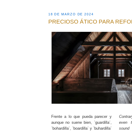
18 DE MARZO DE 2024
PRECIOSO ÁTICO PARA REF
Frente a lo que pueda parecer y
Contra
aunque no suene bien, `guardilla´,
even 
`bohardilla´, `boardilla´ y `buhardilla´
sound