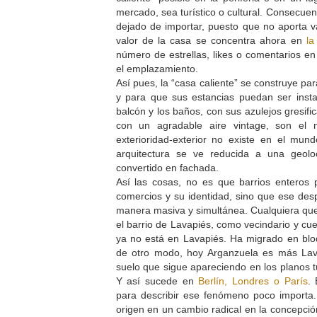
mercado, sea turístico o cultural. Consecuen
dejado de importar, puesto que no aporta va
valor de la casa se concentra ahora en
la
número de estrellas, likes o comentarios en 
el emplazamiento.
Así pues, la “casa caliente” se construye par
y para que sus estancias puedan ser ins
balcón y los baños, con sus azulejos gresifi
con un agradable aire vintage, son el n
exterioridad-exterior no existe en el mun
arquitectura se ve reducida a una geoloc
convertido en fachada.
Así las cosas, no es que barrios enteros p
comercios y su identidad, sino que ese de
manera masiva y simultánea. Cualquiera qu
el barrio de Lavapiés, como vecindario y cue
ya no está en Lavapiés. Ha migrado en blo
de otro modo, hoy Arganzuela es más Lav
suelo que sigue apareciendo en los planos t
Y así sucede en
Berlín, Londres o París
.
para describir ese fenómeno poco importa.
origen en un cambio radical en la concepci