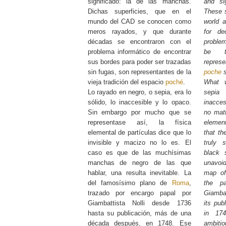
significado: la de las manchas.
and sig
Dichas superficies, que en el
These 
mundo del CAD se conocen como
world 
meros rayados, y que durante
for de
décadas se encontraron con el
problem
problema informático de encontrar
be tr
sus bordes para poder ser trazadas
represe
sin fugas, son representantes de la
poche
s
vieja tradición del espacio
poché
.
What 
Lo rayado en negro, o sepia, era lo
sepia
sólido, lo inaccesible y lo opaco.
inacces
Sin embargo por mucho que se
no matt
representase así, la física
element
elemental de partículas dice que lo
that th
invisible y macizo no lo es. El
truly 
caso es que de las muchísimas
black 
manchas de negro de las que
unavoid
hablar, una resulta inevitable. La
map o
del famosísimo plano de
Roma
,
the p
trazado por encargo papal por
Giambat
Giambattista Nolli desde 1736
its pub
hasta su publicación, más de una
in 17
década después, en 1748. Ese
ambitio