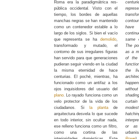
Roma era la paradigmátrica res-
centu
pública occidental. Visto con el
repres
tiempo, los bordes de aquellas
transf
manchas negras se han mantenido
contou
como un contenedor estable a lo
have 
largo de los siglos. Si bien el vacío
contin
que representa se ha
demolido
,
same e
transformado y mutado, el
The po
contorno de sus irregulares figuras
as a ma
han servido para que generaciones
of the
pudieran seguir viendo en la ciudad
functio
la misma eternidad de hace
the li
centurias. El poché, mientras, ha
archit
funcionado como un antifaz a los
happen
ojos inquisidores del usuario del
withou
plano
. Lo rayado funciona como un
shading
velo protector de la vida de los
curtain
ciudadanos. Si
la planta
de
modest 
arquitectura desvela lo que sucede
hatch
en todo interior, sin ocultar nada,
interpr
ese relleno funciona como un filtro,
or as
como una cortina de las
urbani
interioridades domésticas. Este
Rowe
)