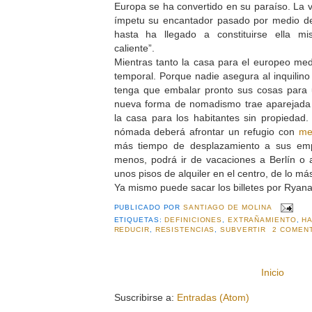
Europa se ha convertido en su paraíso. La v
ímpetu su encantador pasado por medio de 
hasta ha llegado a constituirse ella m
caliente”.
Mientras tanto la casa para el europeo me
temporal. Porque nadie asegura al inquilin
tenga que embalar pronto sus cosas para
nueva forma de nomadismo trae aparejada
la casa para los habitantes sin propiedad
nómada deberá afrontar un refugio con
me
más tiempo de desplazamiento a sus emp
menos, podrá ir de vacaciones a Berlín o 
unos pisos de alquiler en el centro, de lo m
Ya mismo puede sacar los billetes por Ryanai
PUBLICADO POR
SANTIAGO DE MOLINA
ETIQUETAS:
DEFINICIONES
,
EXTRAÑAMIENTO
,
HA
REDUCIR
,
RESISTENCIAS
,
SUBVERTIR
2 COMENT
Inicio
Suscribirse a:
Entradas (Atom)