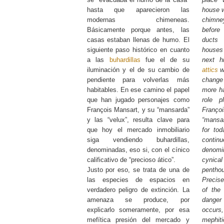
hasta que aparecieron las
house w
modernas chimeneas.
chimn
Básicamente porque antes, las
before
casas estaban llenas de humo. El
ducts
siguiente paso histórico en cuanto
houses 
a las
buhardillas
fue el de su
next h
iluminación y el de su cambio de
attics
wa
pendiente para volverlas más
chang
habitables. En ese camino el papel
more ha
que han jugado personajes como
role p
François Mansart, y su “mansarda”
Franç
y las “velux”, resulta clave para
“mansar
que hoy el mercado inmobiliario
for tod
siga vendiendo buhardillas,
conti
denominadas, eso si, con el cínico
denomi
calificativo de “precioso ático”.
cynica
Justo por eso, se trata de una de
penthou
las especies de espacios en
Precise
verdadero peligro de extinción. La
of the
amenaza se produce, por
danger
explicarlo someramente, por esa
occurs, 
mefítica presión del mercado y
mephit