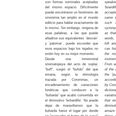
son formas nominales aceptadas
speaker
del mismo espacio. Difícilmente
'boardi
puede encontrarse un fenómeno de
accept
sinonimia tan amplio en el mundo
same s
edilicio para hablar exactamente de
such 
lo mismo. Sin embargo, ninguna de
synonym
esas palabras, a las que puede
as tha
añadirse sus equivalentes `desván´
words, 
y `palomar´, puede esconder que
loft a
esos espacios bajo los tejados no
can hi
estén hoy en su mejor momento.
the ro
Desde una inmemorial
moment
onomatopeya del acto de soplar,
From a
“buff”, surgió el “bufido” del que
of the 
emana, según la etimología
the “p
trazada por Corominas, un
accordi
encadenamiento de variaciones
by Cor
fonéticas que conducen a la
dictio
“buharda” que acabó convertida en
variati
el diminutivo ‘buhardilla’. No puede
that e
dejar de maravillarnos que la
diminuti
buharda fuese el lugar por donde
amaze u
se "evacuaba el humo de la casa"
place 