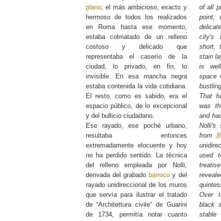
plano
, el más ambicioso, exacto y
of all 
hermoso de todos los realizados
point, 
en Roma hasta ese momento,
delicat
estaba colmatado de un relleno
city's 
costoso y delicado que
short, 
representaba el caserío de la
stain l
ciudad, lo privado, en fin, lo
is wel
invisible. En esa mancha negra
space 
estaba contenida la vida cotidiana.
bustling
El resto, como es sabido, era el
That h
espacio público, de lo excepcional
was th
y del bullicio ciudadano.
and has
Ese rayado, ese poché urbano,
Nolli's
resultaba entonces
from
B
extremadamente elocuente y hoy
unidir
no ha perdido sentido. La técnica
used to
del relleno empleada por Nolli,
treati
derivada del grabado
barroco
y del
revea
rayado unidireccional de los muros
quintes
que servía para ilustrar el tratado
Over t
de “Architettura civile” de Guarini
black 
de 1734, permitía notar cuanto
stable