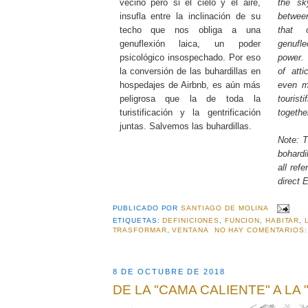
vecino pero si el cielo y el aire,
the sk
insufla entre la inclinación de su
between
techo que nos obliga a una
that 
genuflexión laica, un poder
genuf
psicológico insospechado. Por eso
power.
la conversión de las buhardillas en
of atti
hospedajes de Airbnb, es aún más
even m
peligrosa que la de toda la
tourist
turistificación y la gentrificación
togethe
juntas. Salvemos las buhardillas.
Note: T
bohardi
all ref
direct 
PUBLICADO POR
SANTIAGO DE MOLINA
ETIQUETAS:
DEFINICIONES
,
FUNCION
,
HABITAR
,
TRASFORMAR
,
VENTANA
NO HAY COMENTARIOS:
8 DE OCTUBRE DE 2018
DE LA "CAMA CALIENTE" A LA