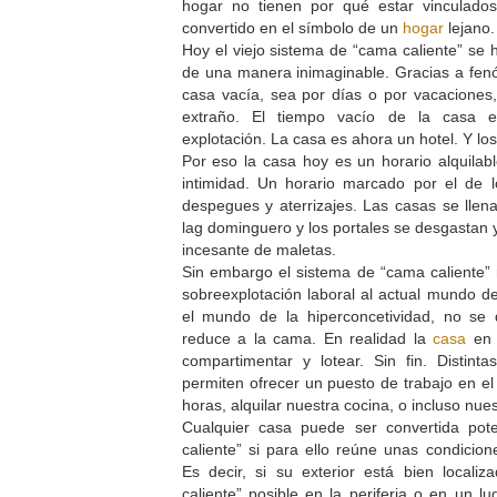
hogar no tienen por qué estar vinculado
convertido en el símbolo de un
hogar
lejano
Hoy el viejo sistema de “cama caliente” se 
de una manera inimaginable. Gracias a fe
casa vacía, sea por días o por vacaciones
extraño. El tiempo vacío de la casa 
explotación. La casa es ahora un hotel. Y lo
Por eso la casa hoy es un horario alquilab
intimidad. Un horario marcado por el de 
despegues y aterrizajes. Las casas se llena
lag dominguero y los portales se desgastan 
incesante de maletas.
Sin embargo el sistema de “cama caliente” 
sobreexplotación laboral al actual mundo de
el mundo de la hiperconcetividad, no se 
reduce a la cama. En realidad la
casa
en 
compartimentar y lotear. Sin fin. Distint
permiten ofrecer un puesto de trabajo en el
horas, alquilar nuestra cocina, o incluso n
Cualquier casa puede ser convertida pot
caliente” si para ello reúne unas condicion
Es decir, si su exterior está bien locali
caliente” posible en la periferia o en un lu