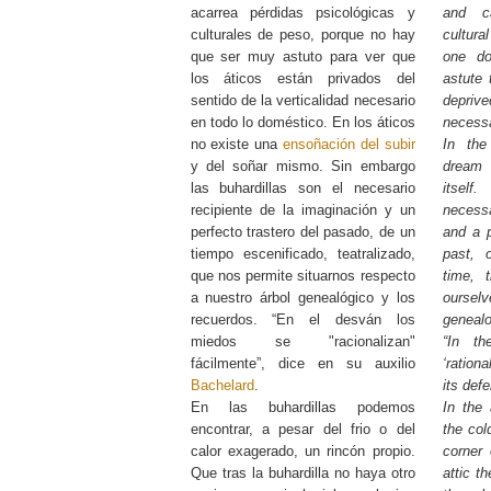
acarrea pérdidas psicológicas y
and ca
culturales de peso, porque no hay
cultura
que ser muy astuto para ver que
one d
los áticos están privados del
astute 
sentido de la verticalidad necesario
deprive
en todo lo doméstico. En los áticos
necessa
no existe una
ensoñación del subir
In the
y del soñar mismo. Sin embargo
dream
las buhardillas son el necesario
itself
recipiente de la imaginación y un
necessa
perfecto trastero del pasado, de un
and a p
tiempo escenificado, teatralizado,
past, o
que nos permite situarnos respecto
time, 
a nuestro árbol genealógico y los
ours
recuerdos. “En el desván los
geneal
miedos se "racionalizan"
“In th
fácilmente”, dice en su auxilio
‘ration
Bachelard
.
its def
En las buhardillas podemos
In the 
encontrar, a pesar del frio o del
the col
calor exagerado, un rincón propio.
corner 
Que tras la buhardilla no haya otro
attic t