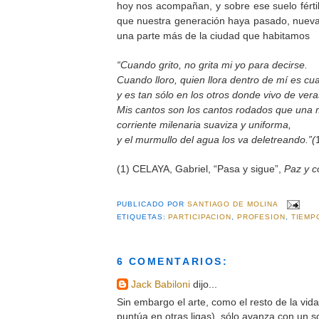
hoy nos acompañan, y sobre ese suelo fértil
que nuestra generación haya pasado, nuev
una parte más de la ciudad que habitamos
“Cuando grito, no grita mi yo para decirse.
Cuando lloro, quien llora dentro de mí es cua
y es tan sólo en los otros donde vivo de vera
Mis cantos son los cantos rodados que una
corriente milenaria suaviza y uniforma,
y el murmullo del agua los va deletreando.”(
(1) CELAYA, Gabriel, “Pasa y sigue”,
Paz y c
PUBLICADO POR
SANTIAGO DE MOLINA
ETIQUETAS:
PARTICIPACION
,
PROFESION
,
TIEMP
6 COMENTARIOS:
Jack Babiloni
dijo...
Sin embargo el arte, como el resto de la vid
puntúa en otras ligas), sólo avanza con un so