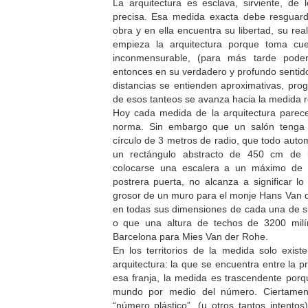
La arquitectura es esclava, sirviente, de
precisa. Esa medida exacta debe resguarda
obra y en ella encuentra su libertad, su rea
empieza la arquitectura porque toma cu
inconmensurable, (para más tarde poder
entonces en su verdadero y profundo sentido
distancias se entienden aproximativas, pro
de esos tanteos se avanza hacia la medida r
Hoy cada medida de la arquitectura parece
norma. Sin embargo que un salón tenga d
círculo de 3 metros de radio, que todo auto
un rectángulo abstracto de 450 cm de
colocarse una escalera a un máximo de 
postrera puerta, no alcanza a significar 
grosor de un muro para el monje Hans Van d
en todas sus dimensiones de cada una de su
o que una altura de techos de 3200 milí
Barcelona para Mies Van der Rohe.
En los territorios de la medida solo exis
arquitectura: la que se encuentra entre la p
esa franja, la medida es trascendente porqu
mundo por medio del número. Ciertament
“número plástico”, (u otros tantos intent