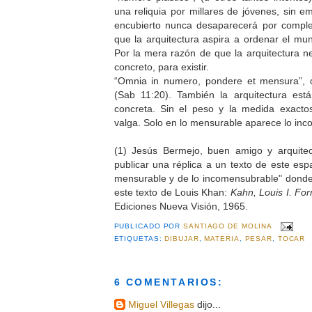
una reliquia por millares de jóvenes, sin 
encubierto nunca desaparecerá por comple
que la arquitectura aspira a ordenar el mu
Por la mera razón de que la arquitectura ne
concreto, para existir.
“Omnia in numero, pondere et mensura”, d
(Sab 11:20). También la arquitectura es
concreta. Sin el peso y la medida exacto
valga. Solo en lo mensurable aparece lo in
(1) Jesús Bermejo, buen amigo y arquite
publicar una réplica a un texto de este esp
mensurable y de lo incomensubrable" donde
este texto de Louis Khan:
Kahn, Louis I. For
Ediciones Nueva Visión, 1965.
PUBLICADO POR
SANTIAGO DE MOLINA
ETIQUETAS:
DIBUJAR
,
MATERIA
,
PESAR
,
TOCAR
6 COMENTARIOS:
Miguel Villegas
dijo...