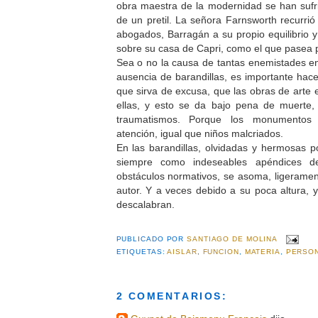
obra maestra de la modernidad se han sufr
de un pretil. La señora Farnsworth recurrió
abogados, Barragán a su propio equilibrio y 
sobre su casa de Capri, como el que pasea p
Sea o no la causa de tantas enemistades ent
ausencia de barandillas, es importante hacer
que sirva de excusa, que las obras de arte 
ellas, y esto se da bajo pena de muerte,
traumatismos. Porque los monumentos
atención, igual que niños malcriados.
En las barandillas, olvidadas y hermosas po
siempre como indeseables apéndices d
obstáculos normativos, se asoma, ligerament
autor. Y a veces debido a su poca altura, 
descalabran.
PUBLICADO POR
SANTIAGO DE MOLINA
ETIQUETAS:
AISLAR
,
FUNCION
,
MATERIA
,
PERSO
2 COMENTARIOS: