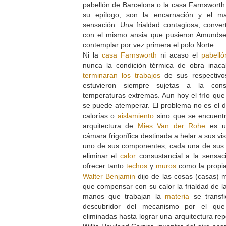
pabellón de Barcelona o la casa Farnsworth 
su epílogo, son la encarnación y el ma
sensación. Una frialdad contagiosa, conver
con el mismo ansia que pusieron Amundsen
contemplar por vez primera el polo Norte.
Ni la
casa Farnsworth
ni acaso el
pabell
nunca la condición térmica de obra ina
terminaran los trabajos
de sus respectivos
estuvieron siempre sujetas a la co
temperaturas extremas. Aun hoy el frío que 
se puede atemperar. El problema no es el de
calorías o
aislamiento
sino que se encuentr
arquitectura de
Mies Van der Rohe
es un
cámara frigorífica destinada a helar a sus vis
uno de sus componentes, cada una de sus 
eliminar el
calor
consustancial a la sensac
ofrecer tanto
techos
y
muros
como la propia 
Walter Benjamin
dijo de las cosas (casas) 
que compensar con su calor la frialdad de la
manos que trabajan la
materia
se transfi
descubridor del mecanismo por el que
eliminadas hasta lograr una arquitectura repe