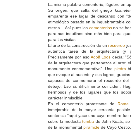
La misma palabra cementerio, lúgubre en apa
Su origen, que salta del griego
koimêtêr
emparenta ese lugar de descanso con “do
etimológico basado en la inquebrantable con
eterna… Así pues los
cementerios
no se han
para sus inquilinos sino más bien para gu
para las visitas.
El arte de la construcción de un
recuerdo
jus
auténtica tarea de la arquitectura (y
Precisamente por eso
Adolf Loos
decía: “S
de la arquitectura que pertenezca al arte: 
monumento conmemorativo”. Una
piedra
bi
que evoque al ausente y sus logros, gracias
capaces de conmemorar el recuerdo del 
debajo. Eso sí, difícilmente coinciden. Ha
hermosos y de los lugares que los sopor
carácter inmiscible.
En el cementerio protestante de
Roma
e
inmejorable de la mayor cercanía posible
sentencia "aquí yace uno cuyo nombre fue e
sobre la modesta
tumba
de John Keats, se
de la monumental
pirámide
de Cayo Cestio.