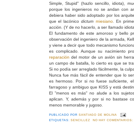
Simple, Stupid" (hazlo sencillo, idiota), m
porque los ingenieros no se andan con am
debiera haber sido adoptado por los arqui
que el lacónico
dictum
miesiano
. En prime
acción. (Y de no hacerlo, a ser llamado idiot
El fundamento de este amoroso y bello pri
observación del ingeniero de la armada, Kel
y viene a decir que todo mecanismo funciona 
es complicado. Aunque su nacimiento pro
reparación
del motor de un avión sin herra
un campo de batalla, lo cierto es que se tra
Si no podía ser arreglado fácilmente, la culpa
Nunca fue más fácil de entender que lo sen
es hermoso. Por si no fuese suficiente, el
farragoso y ambiguo que KISS y está destin
El "menos es más" no alude a los sujetos
aplican. Y, además y por si no bastase con
menos memorable y jugoso.
PUBLICADO POR
SANTIAGO DE MOLINA
ETIQUETAS:
SENCILLEZ
NO HAY COMENTARIOS: