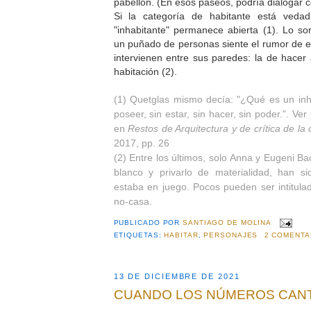
pabellón. (En esos paseos, podría dialogar 
Si la categoría de habitante está veda
"inhabitante" permanece abierta (1). Lo s
un puñado de personas siente el rumor de 
intervienen entre sus paredes: la de hacer
habitación (2).
(1)
Quetglas mismo decía: "¿Qué es un inha
poseer, sin estar, sin hacer, sin poder.". Ver
en
Restos de Arquitectura y de crítica de la 
2017, pp. 26
(2) Entre los últimos, solo Anna y Eugeni Ba
blanco y privarlo de materialidad, han s
estaba en juego. Pocos pueden ser intitula
no-casa.
PUBLICADO POR
SANTIAGO DE MOLINA
ETIQUETAS:
HABITAR
,
PERSONAJES
2 COMENTA
13 DE DICIEMBRE DE 2021
CUANDO LOS NÚMEROS CAN