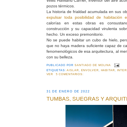
Willis Haviland Carrier, inventor del aire a
pozos térmicos.
La historia de frialdad acumulada en sus ob
expulsar toda posibilidad de habitación e 
calorías en estas obras es consustan
construcción y su capacidad virulenta sob
hecho. Un exceso premonitorio.
No se puede habitar un cubo de hielo, per
que no haya madera suficiente capaz de ca
fenomenológicos de esa arquitectura, al men
con su belleza.
PUBLICADO POR
SANTIAGO DE MOLINA
ETIQUETAS:
AISLAR
,
ENVOLVER
,
HABITAR
,
INTER
VER
5 COMENTARIOS:
31 DE ENERO DE 2022
TUMBAS, SUEGRAS Y ARQUI