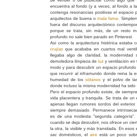
encuentra al fondo (y a veces, al fondo a 
contenga resonancias positivas el espacio 
arquitectos de buena o
mala fama
. Simple
fuera del discurso arquitectónico contempo
porque se trata, sin más, de un resto m
profundo no sale bien parado en Pinterest.
Así como la arquitectura histórica estaba
crujías
que acababa en cuartos mal venti
llegaba algo de claridad, la modernidad
demoledora limpieza de
luz
y ventilación en
modo y para descubrir un espacio profund
que recurrir al inframundo donde reina la es
humedad de los
sótanos
y el polvo de l
donde incluso la misma modernidad ha sido
Pero el espacio profundo existe, de siempre
vida placentera y tranquila. Se trata de u
apenas llegan rumores sordos del exterior.
siempre demasiado. Permanece intrínsec
es de una modesta "segunda categoría".
cuando se deja descubrir, nos ofrece un cier
la otra, la visible y más transitada. En esos
sac
domésticos, el
aire
está un poco sob