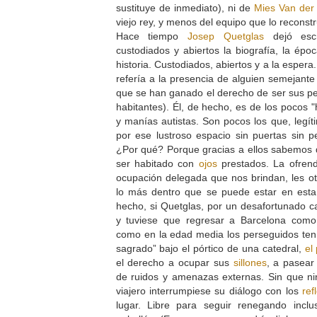
sustituye de inmediato), ni de
Mies Van der
viejo rey, y menos del equipo que lo reconst
Hace tiempo
Josep Quetglas
dejó escr
custodiados y abiertos la biografía, la épo
historia. Custodiados, abiertos y a la esper
refería a la presencia de alguien semejante
que se han ganado el derecho de ser sus per
habitantes). Él, de hecho, es de los pocos 
y manías autistas. Son pocos los que, leg
por ese lustroso espacio sin puertas sin pe
¿Por qué? Porque gracias a ellos sabemos 
ser habitado con
ojos
prestados. La ofrend
ocupación delegada que nos brindan, les oto
lo más dentro que se puede estar en esta 
hecho, si Quetglas, por un desafortunado 
y tuviese que regresar a Barcelona como
como en la edad media los perseguidos ten
sagrado” bajo el pórtico de una catedral,
el
el derecho a ocupar sus
sillones
, a pasear
de ruidos y amenazas externas. Sin que n
viajero interrumpiese su diálogo con los
ref
lugar. Libre para seguir renegando inc