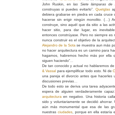
John Ruskin, en
las Siete lámparas de l
construyas si puedes evitarlo”.
Quetglas
ap
debiera grabarse en piedra en cada cruce 
hacerse sin erigir ningún monolito. (…) A
construye, sino aquél que da sitio a las ac
hacer sitio, para dar lugar, es inevitabl
entonces constrúyase. Pero no siempre es n
nunca construir es el objetivo de la arquite
Alejandro de la Sota
se muestra aun más par
no hacer arquitectura es un camino para hac
hagamos, habremos hecho más por ella qu
siguen haciendo”...
De tan conocido y actual no hablaremos de 
& Vassal
para ejemplificar todo esto. Ni de
C
una pareja el divorcio antes que hacerles 
discusiones previas…
De todo esto se deriva una tarea adyacente
espera de alguien verdaderamente capaz:
arquitectura
en negativo. Una historia cal
sido y voluntariamente se decidió ahorrar. 
aún más monumental que esa de las gr
nuestras
ciudades
, porque en ella estaría 