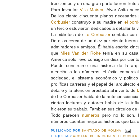
trescientos y en una gran parte fueron fru
Para levantar
Villa Mairea
, Alvar Aalto nece
De los ciento cincuenta planos necesarios 
Corbusier
construyó a su madre en
el bor
un tercio estuvieron dedicados a detallar la 
La biblioteca de
Le Corbusier
contaba con m
De ellos cerca de un diez por ciento fueron
admiradores y amigos. Él había escrito cincu
que
Mies Van der Rohe
tenía en su casa 
América solo llevó consigo un diez por cient
Puede construirse una historia de la arqu
atención a los números: el éxito comercia
sociedad, el sistema económico y polític
prolíficas carreras y el papel del arquitecto 
detalle y la atención prestada al invento de
de Le Corbusier habla de la autoconsciencia
ciertas lecturas y autores habla de la infl
hicieron su trabajo. También sus círculos de
Todo parecen
números
pero no lo son. 
números cuentan mejores historias que las e
PUBLICADO POR
SANTIAGO DE MOLINA
ETIQUETAS:
ACOTAR
,
DEFINICIONES
,
ESCUCHAR