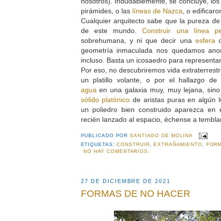
nosotros). Indudablemente, se concluye, los 
pirámides, o las
líneas de Nazca
, o edificar
Cualquier arquitecto sabe que la pureza de
de este mundo.
Construir una línea pe
sobrehumana, y ni que decir una
esfera
o
geometría inmaculada nos quedamos anon
incluso. Basta un icosaedro para representar
Por eso, no descubriremos vida extraterrestr
un platillo volante, o por el hallazgo d
agua
en una galaxia muy, muy lejana, sino
sólido platónico
de aristas puras en algún 
un poliedro bien construido aparezca en e
recién lanzado al espacio, échense a temblar
PUBLICADO POR
SANTIAGO DE MOLINA
ETIQUETAS:
CONSTRUIR
,
EXTRAÑAMIENTO
,
FORM
NO HAY COMENTARIOS:
27 DE DICIEMBRE DE 2021
FORMAS DE NO HACER