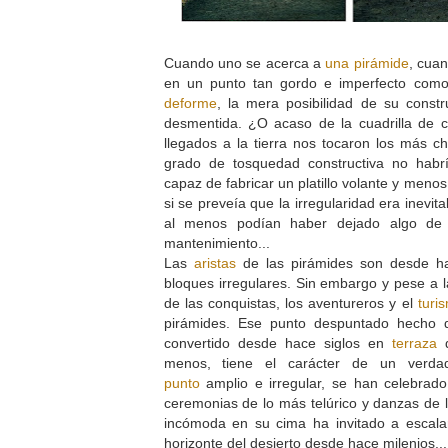
Cuando uno se acerca a
una pirámide
, cua
en un punto tan gordo e imperfecto como 
deforme
, la mera posibilidad de su constr
desmentida. ¿O acaso de la cuadrilla de co
llegados a la tierra nos tocaron los más 
grado de tosquedad constructiva no habrí
capaz de fabricar un platillo volante y menos
si se preveía que la irregularidad era inevit
al menos podían haber dejado algo de 
mantenimiento...
Las
aristas
de las pirámides son desde h
bloques irregulares. Sin embargo y pese a l
de las conquistas, los aventureros y el
turi
pirámides. Ese punto despuntado hecho
convertido desde hace siglos en
terraza
d
menos, tiene el carácter de un verda
punto
amplio e irregular, se han celebrado
ceremonias de lo más telúrico y danzas de l
incómoda en su cima ha invitado a escala
horizonte del desierto desde hace milenios..