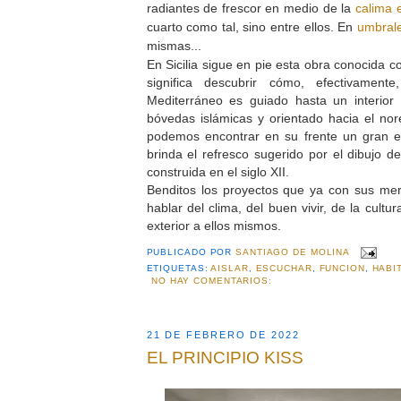
radiantes de frescor en medio de la
calima e
cuarto como tal, sino entre ellos. En
umbral
mismas...
En Sicilia sigue en pie esta obra conocida com
significa descubrir cómo, efectivament
Mediterráneo es guiado hasta un interior
bóvedas islámicas y orientado hacia el nor
podemos encontrar en su frente un gran 
brinda el refresco sugerido por el dibujo d
construida en el siglo XII.
Benditos los proyectos que ya con sus me
hablar del clima, del buen vivir, de la cultu
exterior a ellos mismos.
PUBLICADO POR
SANTIAGO DE MOLINA
ETIQUETAS:
AISLAR
,
ESCUCHAR
,
FUNCION
,
HABI
NO HAY COMENTARIOS:
21 DE FEBRERO DE 2022
EL PRINCIPIO KISS