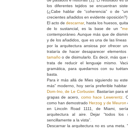
los diferentes tejidos se encuentran sist
(¿Cabe hablar de “coherencia” o de “un
crecientes añadidos en evidente oposición?
El acto de
descarnar
, hasta los huesos, quit
de lo sustancial, es la base de un "
me
contemporáneo. Aunque más que de disminu
y de los añadidos, que es una de las líneas 
por la arquitectura ansiosa por ofrecer 
trataría de hacer desaparecer elemento
tamaño
o de disimularlo. Es decir, más que 
trata de reducir el lenguaje mismo. Vac
gramática, para quedarnos con su tuétan
basta.
Para ir más allá de Mies siguiendo su est
más” moderno, hoy sería preferible habita
Dom-Ino, de Le Corbusier
. Bastarían para 
grapas de acero,
como hace Lewerentz
. 
como han demostrado
Herzog y de Meuron
en Lincoln Road 1111, de Miami, sería 
arquitectura al aire. Dejar “todos los
sencillamente a la vista”.
Descarnar la arquitectura no es una meta. "