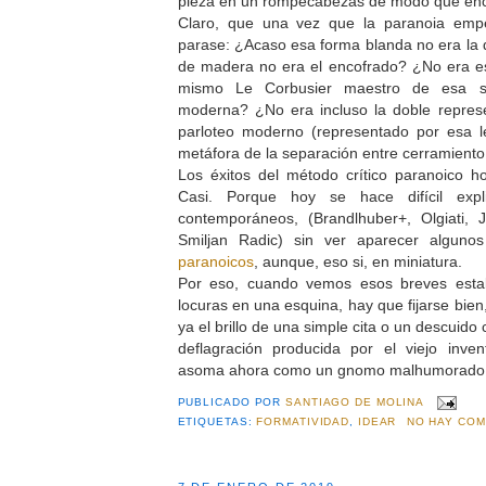
pieza en un rompecabezas de modo que enc
Claro, que una vez que la paranoia emp
parase: ¿Acaso esa forma blanda no era la 
de madera no era el encofrado? ¿No era es
mismo Le Corbusier maestro de esa su
moderna? ¿No era incluso la doble represe
parloteo moderno (representado por esa 
metáfora de la separación entre cerramient
Los éxitos del método crítico paranoico h
Casi. Porque hoy se hace difícil expl
contemporáneos, (Brandlhuber+, Olgiati,
Smiljan Radic) sin ver aparecer algun
paranoicos
, aunque, eso si, en miniatura.
Por eso, cuando vemos esos breves estalli
locuras en una esquina, hay que fijarse bie
ya el brillo de una simple cita o un descuido
deflagración producida por el viejo inven
asoma ahora como un gnomo malhumorado 
PUBLICADO POR
SANTIAGO DE MOLINA
ETIQUETAS:
FORMATIVIDAD
,
IDEAR
NO HAY COM