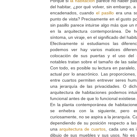
Porque si
la habitación
parece no haber pa
del habitar, ¿por qué volver, sin embargo, a
encadenados, cuando
el pasillo
era una so
punto de vista? Precisamente en el gusto po
sin pasillo parece intuirse algo más que un
en la arquitectura contemporánea. De
síntoma, un viraje, en el significado del habit
Efectivamente si estudiamos las diferen
podemos ver hay varios matices diferen
colocación de sus puertas y el uso del 
notables tratan sobre el tamaño de las sala
Con todo, es posible su lectura en paralelo,
actual por lo anacrónico. Las proporciones,
entre cuartos permiten entrever seres hu
una jerarquía de las privacidades. O di
arquitectura de habitaciones podemos intuir
funcional antes de que lo funcional existiese
En la planta contemporánea de habitacio
se enhebra con la siguiente, pero en
curiosamente, no se aspira a la jerarquía. C
dependiendo de su posición respecto a las
una
arquitectura de cuartos
, cada uno es 
dibujo de sus muebles y sus usos. No es 