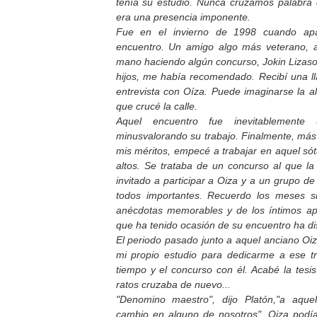
tenía su estudio. Nunca cruzamos palabra 
era una presencia imponente.
Fue en el invierno de 1998 cuando apar
encuentro. Un amigo algo más veterano, 
mano haciendo algún concurso, Jokin Lizaso
hijos, me había recomendado. Recibí una l
entrevista con Oíza. Puede imaginarse la al
que crucé la calle.
Aquel encuentro fue inevitablement
minusvalorando su trabajo. Finalmente, más 
mis méritos, empecé a trabajar en aquel só
altos. Se trataba de un concurso al que l
invitado a participar a Oiza y a un grupo de
todos importantes. Recuerdo los meses s
anécdotas memorables y de los íntimos ap
que ha tenido ocasión de su encuentro ha di
El periodo pasado junto a aquel anciano Oi
mi propio estudio para dedicarme a ese t
tiempo y el concurso con él. Acabé la tesis 
ratos cruzaba de nuevo...
"Denomino maestro", dijo Platón,"a aqu
cambio en alguno de nosotros". Oiza podía