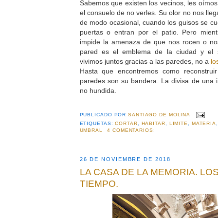
Sabemos que existen los vecinos, les oímo
el consuelo de no verles. Su olor no nos lle
de modo ocasional, cuando los guisos se cue
puertas o entran por el patio. Pero mie
impide la amenaza de que nos rocen o nos 
pared es el emblema de la ciudad y el sí
vivimos juntos gracias a las paredes, no a
lo
Hasta que encontremos como reconstruir 
paredes son su bandera. La divisa de una 
no hundida.
PUBLICADO POR
SANTIAGO DE MOLINA
ETIQUETAS:
CORTAR
,
HABITAR
,
LIMITE
,
MATERIA
UMBRAL
4 COMENTARIOS:
26 DE NOVIEMBRE DE 2018
LA CASA DE LA MEMORIA. LO
TIEMPO.