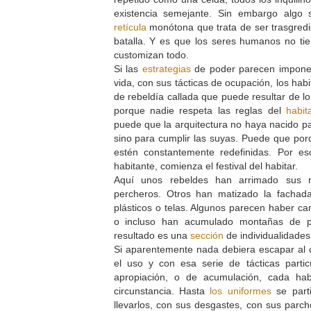
existencia semejante. Sin embargo algo
retícula
monótona que trata de ser trasgredi
batalla. Y es que los seres humanos no ti
customizan todo.
Si las
estrategias
de poder parecen imponer
vida, con sus tácticas de ocupación, los hab
de rebeldía callada que puede resultar de lo
porque nadie respeta las reglas del
habit
puede que la arquitectura no haya nacido pa
sino para cumplir las suyas. Puede que porq
estén constantemente redefinidas. Por 
habitante, comienza el festival del habitar.
Aquí unos rebeldes han arrimado sus m
percheros. Otros han matizado la fachada 
plásticos o telas. Algunos parecen haber ca
o incluso han acumulado montañas de p
resultado es una
sección
de individualidades 
Si aparentemente nada debiera escapar al co
el uso y con esa serie de tácticas parti
apropiación, o de acumulación, cada hab
circunstancia. Hasta
los uniformes
se parti
llevarlos, con sus desgastes, con sus parch