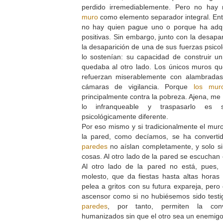
perdido irremediablemente. Pero no hay 
muro
como elemento separador integral. Ent
no hay quien pague uno o porque ha adqu
positivas. Sin embargo, junto con la desapa
la desaparición de una de sus fuerzas psic
lo sostenían: su capacidad de construir un 
quedaba al otro lado. Los únicos muros qu
refuerzan miserablemente con alambradas
cámaras de vigilancia. Porque
los muro
principalmente contra la pobreza. Ajena, me 
lo infranqueable y traspasarlo es 
psicológicamente diferente.
Por eso mismo y si tradicionalmente el muro
la pared, como decíamos, se ha convert
paredes
no aíslan completamente, y solo si
cosas. Al otro lado de la pared se escuchan
Al otro lado de la pared no está, pues,
molesto, que da fiestas hasta altas hora
pelea a gritos con su futura expareja, pero
ascensor como si no hubiésemos sido testi
paredes
, por tanto, permiten la conv
humanizados sin que el otro sea un enemig