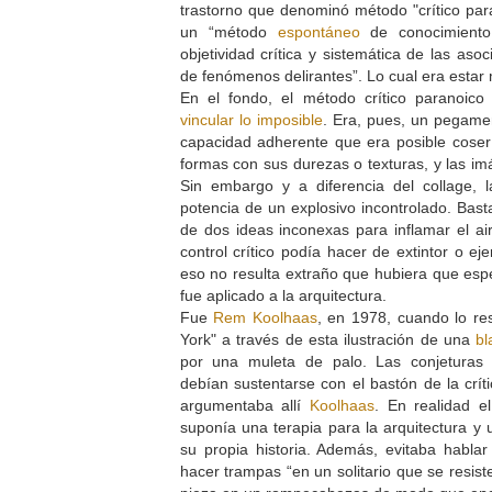
trastorno que denominó método "crítico par
un “método
espontáneo
de conocimiento 
objetividad crítica y sistemática de las aso
de fenómenos delirantes”. Lo cual era estar 
En el fondo, el método crítico paranoico 
vincular lo imposible
. Era, pues, un pegamen
capacidad adherente que era posible coser e
formas con sus durezas o texturas, y las 
Sin embargo y a diferencia del collage, l
potencia de un explosivo incontrolado. Bast
de dos ideas inconexas para inflamar el air
control crítico podía hacer de extintor o e
eso no resulta extraño que hubiera que esp
fue aplicado a la arquitectura.
Fue
Rem Koolhaas
, en 1978, cuando lo re
York" a través de esta ilustración de una
bl
por una muleta de palo. Las conjeturas 
debían sustentarse con el bastón de la críti
argumentaba allí
Koolhaas
. En realidad e
suponía una terapia para la arquitectura y 
su propia historia. Además, evitaba habla
hacer trampas “en un solitario que se resist