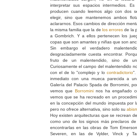
interpretar sus espacios intermedios. Es 
producen cuando leemos algo con dos s
elegir, sino que mantenemos ambos flot
aclararnos. Esos cambios de dirección menta
la misma familia que la de
los errores
de la 
a Gombrich. Y a ellos pertenecen los ju
copas que son amantes y niñas que son anc
Sin embargo el verdadero malentend
desgraciadamente cuesta encontrar. Porq
fruto de un malentendido, sino de un 
Curiosamente el campo del malentendido no
con el de lo "complejo y lo
contradictorio
"
inmediato con una mueca parecida a una
Galería del Palacio Spada de Borromini, p
vemos que
Borromini
nos ha engañado co
vemos que se ha recreado en un procedim
en la concepción del mundo impuesta por la
pero no ofrece alternativa, sino solo su
abis
Hoy existen arquitecturas que se recrean d
como uno de los signos más preclaros de
encontrarlas en las obras de Tom Emerson
Severen, en las de Vylder, Vinck y Tai