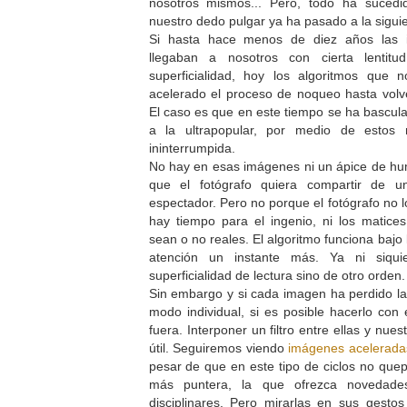
nosotros mismos... Pero, todo ha sucedi
nuestro dedo pulgar ya ha pasado a la sigui
Si hasta hace menos de diez años las i
llegaban a nosotros con cierta lenti
superficialidad, hoy los algoritmos que
acelerado el proceso de noqueo hasta volver
El caso es que en este tiempo se ha bascu
a la ultrapopular, por medio de estos
ininterrumpida.
No hay en esas imágenes ni un ápice de hum
que el fotógrafo quiera compartir de 
espectador. Pero no porque el fotógrafo no 
hay tiempo para el ingenio, ni los matice
sean o no reales. El algoritmo funciona bajo
atención un instante más. Ya ni siqu
superficialidad de lectura sino de otro orden
Sin embargo y si cada imagen ha perdido la
modo individual, si es posible hacerlo con
fuera. Interponer un filtro entre ellas y nues
útil. Seguiremos viendo
imágenes acelerada
pesar de que en este tipo de ciclos no quep
más puntera, la que ofrezca novedade
disciplinares. Pero mirarlas en sus gesto