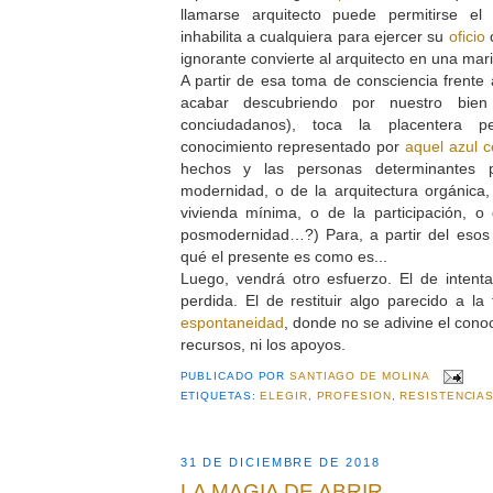
llamarse arquitecto puede permitirse el
inhabilita a cualquiera para ejercer su
oficio
c
ignorante convierte al arquitecto en una mar
A partir de esa toma de consciencia frente 
acabar descubriendo por nuestro bie
conciudadanos), toca la placentera p
conocimiento representado por
aquel azul c
hechos y las personas determinantes 
modernidad, o de la arquitectura orgánica, 
vivienda mínima, o de la participación, o
posmodernidad…?) Para, a partir del esos
qué el presente es como es...
Luego, vendrá otro esfuerzo. El de inten
perdida. El de restituir algo parecido a l
espontaneidad
, donde no se adivine el conoc
recursos, ni los apoyos.
PUBLICADO POR
SANTIAGO DE MOLINA
ETIQUETAS:
ELEGIR
,
PROFESION
,
RESISTENCIA
31 DE DICIEMBRE DE 2018
LA MAGIA DE ABRIR