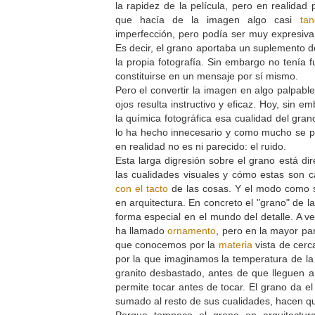
la rapidez de la película, pero en realidad
que hacía de la imagen algo casi
tan
imperfección, pero podía ser muy expresiv
Es decir, el grano aportaba un suplemento d
la propia fotografía. Sin embargo no tenía 
constituirse en un mensaje por sí mismo.
Pero el convertir la imagen en algo palpabl
ojos resulta instructivo y eficaz. Hoy, sin 
la química fotográfica esa cualidad del gran
lo ha hecho innecesario y como mucho se pu
en realidad no es ni parecido: el ruido.
Esta larga digresión sobre el grano está di
las cualidades visuales y cómo estas son
con el tacto
de las cosas. Y el modo como
en arquitectura. En concreto el "grano" de l
forma especial en el mundo del detalle. A v
ha llamado
ornamento
, pero en la mayor par
que conocemos por la
materia
vista de cerc
por la que imaginamos la temperatura de la
granito desbastado, antes de que lleguen 
permite tocar antes de tocar. El grano da el
sumado al resto de sus cualidades, hacen qu
Porque tampoco el grano en arquitectura 