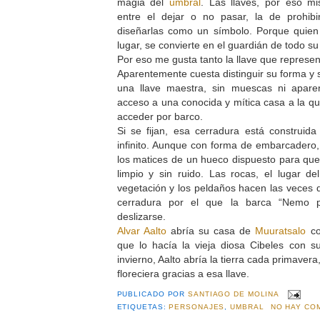
magia del
umbral
. Las llaves, por eso m
entre el dejar o no pasar, la de prohibi
diseñarlas como un símbolo. Porque qui
lugar, se convierte en el guardián de todo su
Por eso me gusta tanto la llave que represe
Aparentemente cuesta distinguir su forma y s
una llave maestra, sin muescas ni apare
acceso a una conocida y mítica casa a la qu
acceder por barco.
Si se fijan, esa cerradura está construid
infinito. Aunque con forma de embarcadero,
los matices de un hueco dispuesto para que 
limpio y sin ruido. Las rocas, el lugar de
vegetación y los peldaños hacen las veces d
cerradura por el que la barca “Nemo pr
deslizarse.
Alvar Aalto
abría su casa de
Muuratsalo
co
que lo hacía la vieja diosa Cibeles con s
invierno, Aalto abría la tierra cada primaver
floreciera gracias a esa llave.
PUBLICADO POR
SANTIAGO DE MOLINA
ETIQUETAS:
PERSONAJES
,
UMBRAL
NO HAY CO