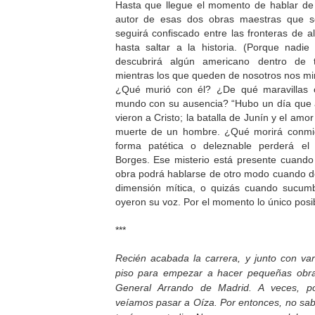
Hasta que llegue el momento de hablar d
autor de esas dos obras maestras que so
seguirá confiscado entre las fronteras de
hasta saltar a la historia. (Porque nad
descubrirá algún americano dentro de t
mientras los que queden de nosotros nos mi
¿Qué murió con él? ¿De qué maravillas o
mundo con su ausencia? “Hubo un día que a
vieron a Cristo; la batalla de Junín y el am
muerte de un hombre. ¿Qué morirá conmi
forma patética o deleznable perderá el
Borges. Ese misterio está presente cuand
obra podrá hablarse de otro modo cuando d
dimensión mítica, o quizás cuando sucum
oyeron su voz. Por el momento lo único posibl
***
Recién acabada la carrera, y junto con va
piso para empezar a hacer pequeñas obra
General Arrando de Madrid. A veces, por
veíamos pasar a Oíza. Por entonces, no sa