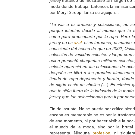
jersey tratando de mostrarse al margen de la
moda donde trabaja. Entonces la inmisericor
por Meryl Streep, lanza su aguijón…
“Tú vas a tu armario y seleccionas, no sé
porque intentas decirle al mundo que te
como para preocuparte por la ropa. Pero l
jersey no es
azul
, ni es turquesa, ni marino
consciente del hecho de que en 2002, Osca
colección de vestidos celestes y luego creo 
quien presentó chaquetas militares celestes
celeste apareció en las colecciones de ocho
después se filtró a los grandes almacenes
tienda de ropa deprimente y barata, donde t
de algún cesto de chollos (…) Es cómico q
que te sitúa fuera de la industria de la mod
jersey que fue seleccionado para ti por pers
Fin del asunto. No se puede ser crítico sien
escena es memorable no es por la trasformac
de ese momento, ni por hacer visible la soc
el mundo de la moda, sino por la brutal
representa. Ninguna
profesión
, ni siquie