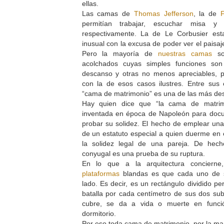
ellas.
Las camas de
Thomas Jefferson
, la de
F
permitían trabajar, escuchar misa y 
respectivamente. La de Le Corbusier est
inusual con la excusa de poder ver el pais
Pero la mayoría de
nuestras camas
son
acolchados cuyas simples funciones son
descanso y otras no menos apreciables, 
con la de esos casos ilustres. Entre sus
“cama de matrimonio” es una de las más de
Hay quien dice que “la cama de matrimo
inventada en época de Napoleón para docum
probar su solidez. El hecho de emplear un
de un estatuto especial a quien duerme en e
la solidez legal de una pareja. De hec
conyugal es una prueba de su ruptura.
En lo que a la arquitectura concierne
plataformas
blandas es que cada uno de s
lado. Es decir, es un rectángulo dividido per
batalla por cada centímetro de sus dos sub
cubre, se da a vida o muerte en funció
dormitorio.
Por eso toda cama de matrimonio, por la m