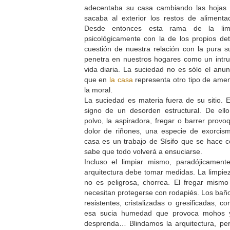
adecentaba su casa cambiando las hojas 
sacaba al exterior los restos de alimenta
Desde entonces esta rama de la lim
psicológicamente con la de los propios de
cuestión de nuestra relación con la pura 
penetra en nuestros hogares como un intr
vida diaria. La suciedad no es sólo el anu
que en
la casa
representa otro tipo de ame
la moral.
La suciedad es materia fuera de su sitio. E
signo de un desorden estructural. De el
polvo, la aspiradora, fregar o barrer provo
dolor de riñones, una especie de exorcism
casa es un trabajo de Sísifo que se hace co
sabe que todo volverá a ensuciarse.
Incluso el limpiar mismo, paradójicament
arquitectura debe tomar medidas. La limpi
no es peligrosa, chorrea. El fregar mis
necesitan protegerse con rodapiés. Los baño
resistentes, cristalizadas o gresificadas,
esa sucia humedad que provoca mohos y
desprenda… Blindamos la arquitectura, per