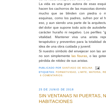
La vida es una gran autora de esas esqu
hacen los cachorros de las mascotas domésti
mucho que se blinden con piedra o mate
esquinas, como los padres, sufren por el 
eso, y aun siendo una parte de la arquitect
del dolor que supone todo acto de autodefe
carácter huraño ni negativo. Los perfiles “
vitalidad. Mantener viva una arista rep
terapéutico y preventivo para la totalidad d
idea de una obra cuidada y juvenil.
Si nuestro símbolo del envejecer son las arr
no son simplemente
las fisuras
, o las gote
pérdida de nitidez de sus aristas.
PUBLICADO POR
SANTIAGO DE MOLINA
ETIQUETAS:
FORMATIVIDAD
,
LIMITE
,
MATERIA
,
R
6 COMENTARIOS:
25 DE JUNIO DE 2018
SIN VENTANAS NI PUERTAS, 
HABITACIONES