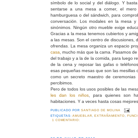
símbolo de lo social y del diálogo. Y bas
sentarse a una mesa a comer, el mero c
hamburguesa o del sándwich, para compro
conversación. Los modales en la mesa y
sinónimos. Ningún otro mueble exige educa
Gracias a la mesa tenemos cubiertos y ami
a las mesas. Son el centro de discusiones, 
ofrendas. La mesa organiza un espacio pro
casa
, mucho más que la cama. Pasamos de l
del trabajo y a la de la comida, para luego 
de la cena y reposar las gafas o teléfono
esas pequeñas mesas que son las mesillas d
como un secreto maestro de ceremonias e
percibimos.
Pero de todos los usos posibles de las mes
les dan los niños
, para quienes son ha
habitaciones. Y a veces hasta cosas mejor
PUBLICADO POR
SANTIAGO DE MOLINA
ETIQUETAS:
AMUEBLAR
,
EXTRAÑAMIENTO
,
FUNC
1 COMENTARIO: