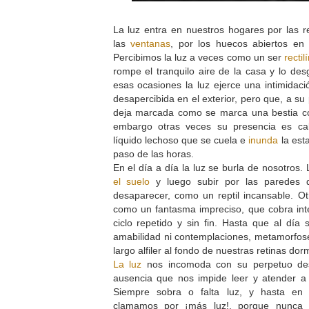
La luz entra en nuestros hogares por las r
las
ventanas
, por los huecos abiertos en 
Percibimos la luz a veces como un ser
rectil
rompe el tranquilo aire de la casa y lo des
esas ocasiones la luz ejerce una intimida
desapercibida en el exterior, pero que, a su 
deja marcada como se marca una bestia co
embargo otras veces su presencia es ca
líquido lechoso que se cuela e
inunda
la esta
paso de las horas.
En el día a día la luz se burla de nosotros.
el suelo
y luego subir por las paredes d
desaparecer, como un reptil incansable. O
como un fantasma impreciso, que cobra int
ciclo repetido y sin fin. Hasta que al día 
amabilidad ni contemplaciones, metamorfo
largo alfiler al fondo de nuestras retinas d
La luz
nos incomoda con su perpetuo de
ausencia que nos impide leer y atender a 
Siempre sobra o falta luz, y hasta en 
clamamos por ¡más luz!, porque nunca 