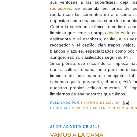
sus ventosas a las superficies, deja ras
radiadores
, se acumula en forma de pe
ruedan con las corrientes de aire como se
depositan como una costra sobre los muebl
Contra la suciedad el único remedio es dar 
limpieza que tiene su propio
rincón
en la ca
aspiradora o el escobero, oculta, a su vez
recogedor y el cepillo, cien trapos viejos,
blancos y azules, especializados como póci
aunque, eso sí, clasificados según su PH.
Si se piensa, ese rincón de la limpieza hac
que la cultura romana tenía para los dios
limpieza de una manera semejante. Tal 
sabemos que la porquería, el polvo, está 
nuestras propias células muertas. Y li
limpiarnos de ese nosotros que fuimos.
PUBLICADO POR
SANTIAGO DE MOLINA
ETIQUETAS:
FUNCION
,
HABITAR
2 COMENTARIOS
27 DE AGOSTO DE 2018
VAMOS A LA CAMA