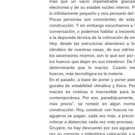
más que un vacío impenetrable gracia
electrones y de su estable núcleo interno. P
lo infinitamente pequeño y otra pensarlo del
Pocas personas son conscientes de esta 
construcción. Y sin embargo escuchamos a lo
conversación, o podemos habitar a treciento
a la depurada técnica de la colocación de e
Hoy, desde las estructuras alveolares a l
climático de nuestras casas, de sus vidrio
los ascensores mismos, son lo que son por e
los huecos que dejan en sus intestinos. De
determinante que lo macizo. Cuanto mej
huecos, más tecnológica es la materia.
En el pasado, a base de poner y poner piedr
gozaba de estabilidad climática y física. Pe
macizo es costosa e inaccesible para la
contemporánea. Por eso, paradójicamente
más precio”, se rompió en algún mom
construcción. Hoy, construir con huecos n
agujeros se pagan, cada vez más, a preci
colocar a distancias cada vez más precisas
Gruyère, no hay descuento por sus agujer
por su correcta y milimétrica colocación y 