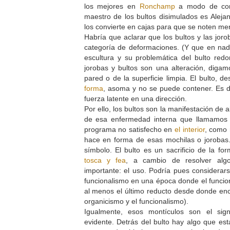
los mejores en
Ronchamp
a modo de conf
maestro de los bultos disimulados es Alej
los convierte en cajas para que se noten m
Habría que aclarar que los bultos y las jor
categoría de deformaciones. (Y que en nad
escultura y su problemática del bulto redon
jorobas y bultos son una alteración, digamo
pared o de la superficie limpia. El bulto, d
forma
, asoma y no se puede contener. Es de
fuerza latente en una dirección.
Por ello, los bultos son la manifestación de
de esa enfermedad interna que llamamos 
programa no satisfecho en
el interior
, como 
hace en forma de esas mochilas o jorobas. 
símbolo. El bulto es un sacrificio de la fo
tosca y fea
, a cambio de resolver alg
importante: el uso. Podría pues considerars
funcionalismo en una época donde el funcion
al menos el último reducto desde donde enco
organicismo y el funcionalismo).
Igualmente, esos montículos son el si
evidente. Detrás del bulto hay algo que est