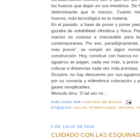
los huecos que dejan en sus intestinos. De
determinante que lo macizo. Cuanto mej
huecos, más tecnológica es la materia.
En el pasado, a base de poner y poner piedr
gozaba de estabilidad climática y física. Pe
macizo es costosa e inaccesible para la
contemporánea. Por eso, paradójicamente
más precio”, se rompió en algún mom
construcción. Hoy, construir con huecos n
agujeros se pagan, cada vez más, a preci
colocar a distancias cada vez más precisas
Gruyère, no hay descuento por sus agujer
por su correcta y milimétrica colocación y 
gases inexplicables.
Menudo timo. O tal vez no…
PUBLICADO POR
SANTIAGO DE MOLINA
ETIQUETAS:
AISLAR
,
FORMATIVIDAD
,
MATERIA
,
V
2 DE JULIO DE 2018
CUIDADO CON LAS ESQUINAS