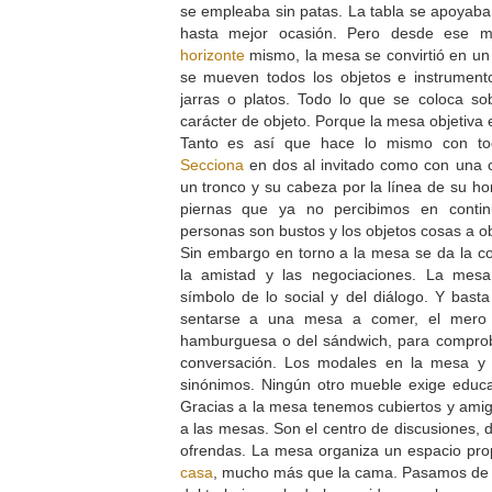
se empleaba sin patas. La tabla se apoyaba 
hasta mejor ocasión. Pero desde ese 
horizonte
mismo, la mesa se convirtió en un 
se mueven todos los objetos e instrumento
jarras o platos. Todo lo que se coloca s
carácter de objeto. Porque la mesa objetiva
Tanto es así que hace lo mismo con to
Secciona
en dos al invitado como con una c
un tronco y su cabeza por la línea de su h
piernas que ya no percibimos en conti
personas son bustos y los objetos cosas a 
Sin embargo en torno a la mesa se da la c
la amistad y las negociaciones. La mes
símbolo de lo social y del diálogo. Y bas
sentarse a una mesa a comer, el mero c
hamburguesa o del sándwich, para compro
conversación. Los modales en la mesa y
sinónimos. Ningún otro mueble exige educa
Gracias a la mesa tenemos cubiertos y ami
a las mesas. Son el centro de discusiones, 
ofrendas. La mesa organiza un espacio pro
casa
, mucho más que la cama. Pasamos de l