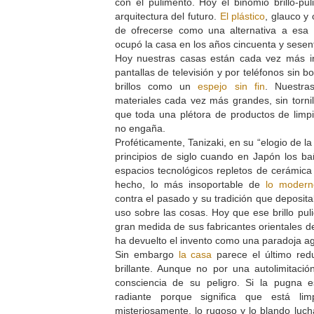
con el pulimento. Hoy el binomio brillo-pul
arquitectura del futuro.
El plástico
, glauco y
de ofrecerse como una alternativa a esa 
ocupó la casa en los años cincuenta y sesen
Hoy nuestras casas están cada vez más in
pantallas de televisión y por teléfonos sin 
brillos como un
espejo sin fin
. Nuestra
materiales cada vez más grandes, sin tornil
que toda una plétora de productos de limpi
no engaña.
Proféticamente, Tanizaki, en su “elogio de 
principios de siglo cuando en Japón los 
espacios tecnológicos repletos de cerámica vi
hecho, lo más insoportable de
lo modern
contra el pasado y su tradición que deposit
uso sobre las cosas. Hoy que ese brillo pul
gran medida de sus fabricantes orientales de
ha devuelto el invento como una paradoja a
Sin embargo
la casa
parece el último redu
brillante. Aunque no por una autolimitaci
consciencia de su peligro. Si la pugna 
radiante porque significa que está lim
misteriosamente, lo rugoso y lo blando luc