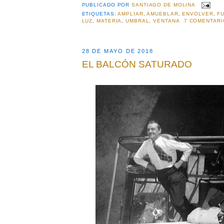
PUBLICADO POR
SANTIAGO DE MOLINA
ETIQUETAS:
AMPLIAR
,
AMUEBLAR
,
ENVOLVER
,
F
LUZ
,
MATERIA
,
UMBRAL
,
VENTANA
7 COMENTARI
28 DE MAYO DE 2018
EL BALCÓN SATURADO