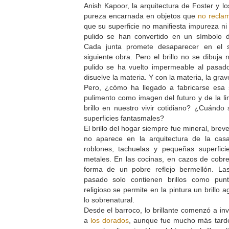
Anish Kapoor, la arquitectura de Foster y l
pureza encarnada en objetos que
no recla
que su superficie no manifiesta impureza ni
pulido se han convertido en un símbolo d
Cada junta promete desaparecer en el s
siguiente obra. Pero el brillo no se dibuja n
pulido se ha vuelto impermeable al pasado
disuelve la materia. Y con la materia, la gra
Pero, ¿cómo ha llegado a fabricarse esa s
pulimento como imagen del futuro y de la l
brillo en nuestro vivir cotidiano? ¿Cuándo 
superficies fantasmales?
El brillo del hogar siempre fue mineral, breve
no aparece en la arquitectura de la casa
roblones, tachuelas y pequeñas superfic
metales. En las cocinas, en cazos de cobre
forma de un pobre reflejo bermellón. La
pasado solo contienen brillos como punt
religioso se permite en la pintura un brill
lo sobrenatural.
Desde el barroco, lo brillante comenzó a inv
a
los dorados
, aunque fue mucho más tarde