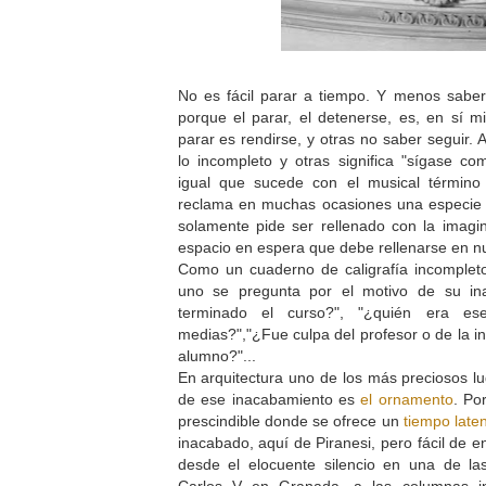
No es fácil parar a tiempo. Y menos saber
porque el parar, el detenerse, es, en sí mi
parar es rendirse, y otras no saber seguir.
lo incompleto y otras significa "sígase c
igual que sucede con el musical término
reclama en muchas ocasiones una especie d
solamente pide ser rellenado con la imagi
espacio en espera que debe rellenarse en n
Como un cuaderno de caligrafía incompleto
uno se pregunta por el motivo de su in
terminado el curso?", "¿quién era e
medias?","¿Fue culpa del profesor o de la i
alumno?"...
En arquitectura uno de los más preciosos lu
de ese inacabamiento es
el ornamento
. Po
prescindible donde se ofrece un
tiempo late
inacabado, aquí de Piranesi, pero fácil de en
desde el elocuente silencio en una de la
Carlos V en Granada, a las columnas i