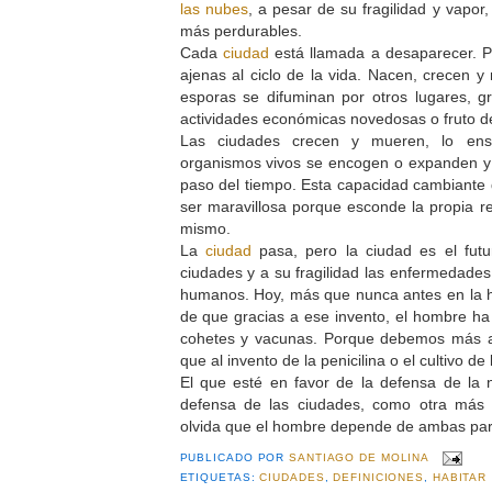
las nubes
, a pesar de su fragilidad y vapo
más perdurables.
Cada
ciudad
está llamada a desaparecer. Po
ajenas al ciclo de la vida. Nacen, crecen y
esporas se difuminan por otros lugares, gra
actividades económicas novedosas o fruto de
Las ciudades crecen y mueren, lo ens
organismos vivos se encogen o expanden y 
paso del tiempo. Esta capacidad cambiante 
ser maravillosa porque esconde la propia r
mismo.
La
ciudad
pasa, pero la ciudad es el fut
ciudades y a su fragilidad las enfermedade
humanos. Hoy, más que nunca antes en la h
de que gracias a ese invento, el hombre ha
cohetes y vacunas. Porque debemos más a
que al invento de la penicilina o el cultivo de
El que esté en favor de la defensa de la 
defensa de las ciudades, como otra más 
olvida que el hombre depende de ambas para
PUBLICADO POR
SANTIAGO DE MOLINA
ETIQUETAS:
CIUDADES
,
DEFINICIONES
,
HABITAR