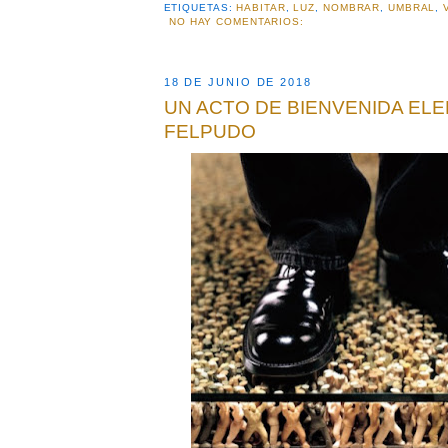
ETIQUETAS:
HABITAR
,
LUZ
,
NOMBRAR
,
UMBRAL
,
NO HAY COMENTARIOS:
18 DE JUNIO DE 2018
UN ACTO DE BIENVENIDA ELE
FELPUDO