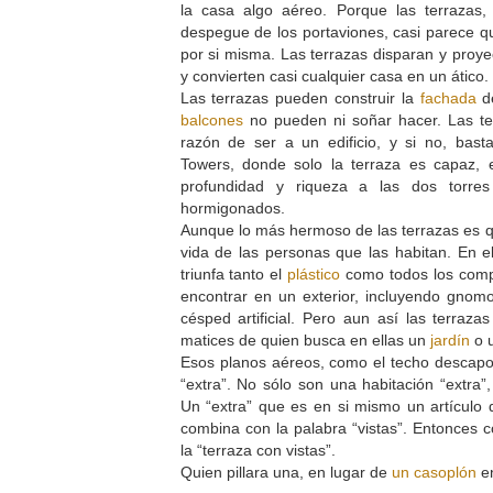
la casa algo aéreo. Porque las terrazas
despegue de los portaviones, casi parece qu
por si misma. Las terrazas disparan y proyec
y convierten casi cualquier casa en un ático.
Las terrazas pueden construir la
fachada
de
balcones
no pueden ni soñar hacer. Las te
razón de ser a un edificio, y si no, bast
Towers, donde solo la terraza es capaz, el
profundidad y riqueza a las dos torres
hormigonados.
Aunque lo más hermoso de las terrazas es q
vida de las personas que las habitan. En 
triunfa tanto el
plástico
como todos los com
encontrar en un exterior, incluyendo gnomos
césped artificial. Pero aun así las terraza
matices de quien busca en ellas un
jardín
o 
Esos planos aéreos, como el techo descapo
“extra”. No sólo son una habitación “extra”,
Un “extra” que es en si mismo un artículo d
combina con la palabra “vistas”. Entonces c
la “terraza con vistas”.
Quien pillara una, en lugar de
un casoplón
en