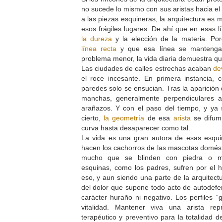
no sucede lo mismo con sus aristas hacia el 
a las piezas esquineras, la arquitectura es 
esos frágiles lugares. De ahí que en esas l
la dureza
y la elección de la materia. Po
línea recta
y que esa línea se mantenga
problema menor, la vida diaria demuestra qu
Las ciudades de calles estrechas acaban
de
el roce incesante. En primera instancia, 
paredes solo se ensucian. Tras la aparición
manchas, generalmente perpendiculares a
arañazos. Y con el paso del tiempo, y ya s
cierto,
la geometría
de esa
arista
se difumi
curva hasta desaparecer como tal.
La vida es una gran autora de esas esqu
hacen los cachorros de las mascotas domésti
mucho que se blinden con piedra o mate
esquinas, como los padres, sufren por el 
eso, y aun siendo una parte de la arquitect
del dolor que supone todo acto de autodefe
carácter huraño ni negativo. Los perfiles “
vitalidad. Mantener viva una arista rep
terapéutico y preventivo para la totalidad d