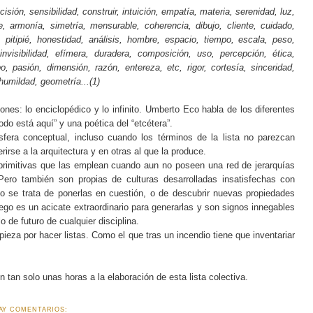
ecisión, sensibilidad, construir, intuición, empatía, materia, serenidad, luz,
 armonía, simetría, mensurable, coherencia, dibujo, cliente, cuidado,
 pitipié, honestidad, análisis, hombre, espacio, tiempo, escala, peso,
nvisibilidad, efímera, duradera, composición, uso, percepción, ética,
o, pasión, dimensión, razón, entereza, etc, rigor, cortesía, sinceridad,
humildad, geometría...(1)
ones: lo enciclopédico y lo infinito. Umberto Eco habla de los diferentes
todo está aquí” y una poética del “etcétera”.
fera conceptual, incluso cuando los términos de la lista no parezcan
irse a la arquitectura y en otras al que la produce.
primitivas que las emplean cuando aun no poseen una red de jerarquías
Pero también son propias de culturas desarrolladas insatisfechas con
o se trata de ponerlas en cuestión, o de descubrir nuevas propiedades
iego es un acicate extraordinario para generarlas y son signos innegables
lo de futuro de cualquier disciplina.
za por hacer listas. Como el que tras un incendio tiene que inventariar
n tan solo unas horas a la elaboración de esta lista colectiva.
AY COMENTARIOS: