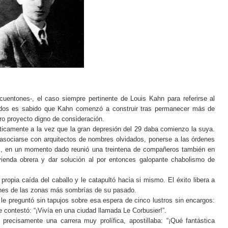
ncuentones-, el caso siempre pertinente de Louis Kahn para referirse al
odos es sabido que Kahn comenzó a construir tras permanecer más de
ro proyecto digno de consideración.
cticamente a la vez que la gran depresión del 29 daba comienzo la suya.
e asociarse con arquitectos de nombres olvidados, ponerse a las órdenes
es, en un momento dado reunió una treintena de compañeros también en
ivienda obrera y dar solución al por entonces galopante chabolismo de
pia caída del caballo y le catapultó hacia si mismo. El éxito libera a
iones de las zonas más sombrías de su pasado.
le preguntó sin tapujos sobre esa espera de cinco lustros sin encargos:
 contestó: “¡Vivía en una ciudad llamada Le Corbusier!”.
precisamente una carrera muy prolífica, apostillaba: “¡Qué fantástica