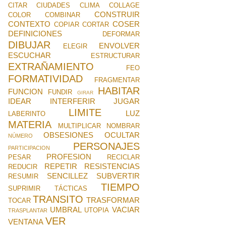
CITAR
CIUDADES
CLIMA
COLLAGE
CONSTRUIR
COLOR
COMBINAR
CONTEXTO
COSER
COPIAR
CORTAR
DEFINICIONES
DEFORMAR
DIBUJAR
ENVOLVER
ELEGIR
ESCUCHAR
ESTRUCTURAR
EXTRAÑAMIENTO
FEO
FORMATIVIDAD
FRAGMENTAR
HABITAR
FUNCION
FUNDIR
GIRAR
IDEAR
INTERFERIR
JUGAR
LIMITE
LUZ
LABERINTO
MATERIA
MULTIPLICAR
NOMBRAR
OBSESIONES
OCULTAR
NÚMERO
PERSONAJES
PARTICIPACION
PROFESION
PESAR
RECICLAR
REPETIR
RESISTENCIAS
REDUCIR
SENCILLEZ
SUBVERTIR
RESUMIR
TIEMPO
SUPRIMIR
TÁCTICAS
TRANSITO
TRASFORMAR
TOCAR
UMBRAL
VACIAR
UTOPIA
TRASPLANTAR
VER
VENTANA