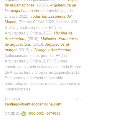
de reclamaciones
,
(2025),
Arquitectura de
las pequeñas cosas
,
(premio Málaga de
Ensayo 2022),
Todas las Escaleras del
Mundo
,
(Premio COAM 2022, finalista XVI
BEAU y finalista premios FAD de
Arquitectura y Crítica 2022),
Hambre de
Arquitectura
,
(2016),
Múltiples. Estrategias
de arquitectura
,
(2013),
Arquitectos al
margen
(2012) y
Collage y Arquitectura
(seleccionado en los premios FAD de
Arquitectura y Crítica 2015). Su obra
construida ha sido seleccionada en la Bienal
de Arquitectura y Urbanismo Española 2013.
Sus obras y sus escritos han sido
publicados en diversos medios nacionales e
internacionales.
Contacta en:
santiago@santiagodemolina.com
ORCID iD:
0000-0002-4607-9653