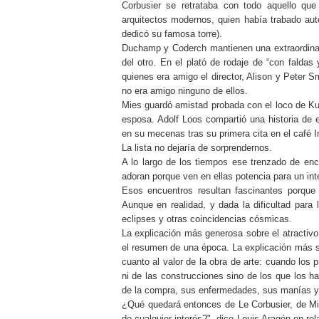
Corbusier se retrataba con todo aquello que
arquitectos modernos, quien había trabado aut
dedicó su famosa torre).
Duchamp y Coderch mantienen una extraordinar
del otro. En el plató de rodaje de “con faldas
quienes era amigo el director, Alison y Peter
no era amigo ninguno de ellos.
Mies guardó amistad probada con el loco de Kur
esposa. Adolf Loos compartió una historia de 
en su mecenas tras su primera cita en el café I
La lista no dejaría de sorprendernos.
A lo largo de los tiempos ese trenzado de enc
adoran porque ven en ellas potencia para un int
Esos encuentros resultan fascinantes porque 
Aunque en realidad, y dada la dificultad para
eclipses y otras coincidencias cósmicas.
La explicación más generosa sobre el atractivo
el resumen de una época. La explicación más su
cuanto al valor de la obra de arte: cuando los 
ni de las construcciones sino de los que los ha
de la compra, sus enfermedades, sus manías y 
¿Qué quedará entonces de Le Corbusier, de Mi
de cualquier interés?", dice Louis Aragón en re