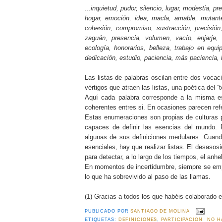
...inquietud, pudor, silencio, lugar, modestia, pr
hogar, emoción, idea, macla, amable, mutante,
cohesión, compromiso, sustracción, precisión,
zaguán, presencia, volumen, vacío, enjarje, i
ecología, honorarios, belleza, trabajo en equip
dedicación, estudio, paciencia, más paciencia, 
Las listas de palabras oscilan entre dos vocaci
vértigos que atraen las listas, una poética del “
Aquí cada palabra corresponde a la misma es
coherentes entres si. En ocasiones parecen refer
Estas enumeraciones son propias de culturas 
capaces de definir las esencias del mundo. 
algunas de sus definiciones medulares. Cuand
esenciales, hay que realizar listas. El desasos
para detectar, a lo largo de los tiempos, el anhe
En momentos de incertidumbre, siempre se empie
lo que ha sobrevivido al paso de las llamas.
(1) Gracias a todos los que habéis colaborado e
PUBLICADO POR
SANTIAGO DE MOLINA
ETIQUETAS:
DEFINICIONES
,
PARTICIPACION
NO H