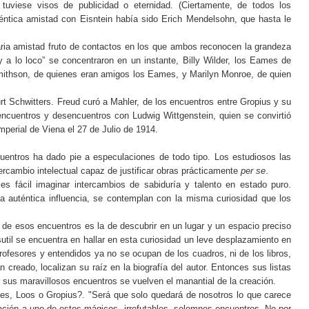
 tuviese visos de publicidad o eternidad. (Ciertamente, de todos los
éntica amistad con Eisntein había sido Erich Mendelsohn, que hasta le
ia amistad fruto de contactos en los que ambos reconocen la grandeza
 y a lo loco” se concentraron en un instante, Billy Wilder, los Eames de
 Smithson, de quienes eran amigos los Eames, y Marilyn Monroe, de quien
t Schwitters. Freud curó a Mahler, de los encuentros entre Gropius y su
encuentros y desencuentros con Ludwig Wittgenstein, quien se convirtió
mperial de Viena el 27 de Julio de 1914.
uentros ha dado pie a especulaciones de todo tipo. Los estudiosos las
ercambio intelectual capaz de justificar obras prácticamente
per se
.
es fácil imaginar intercambios de sabiduría y talento en estado puro.
 la auténtica influencia, se contemplan con la misma curiosidad que los
 de esos encuentros es la de descubrir en un lugar y un espacio preciso
til se encuentra en hallar en esta curiosidad un leve desplazamiento en
profesores y entendidos ya no se ocupan de los cuadros, ni de los libros,
n creado, localizan su raíz en la biografía del autor. Entonces sus listas
sus maravillosos encuentros se vuelven el manantial de la creación.
es, Loos o Gropius?. "Será que solo quedará de nosotros lo que carece
lación a uno de estos mágicos, irrefutables, solemnes encuentros. No por