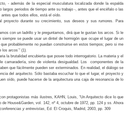
ecto, - además de la especial musculatura localizada donde la espalda
 largos periodos de tiempo ante su trabajo -, antes que el encéfalo o las
 antes que todos ellos, está el oído.
al proyecto durante su crecimiento, sus deseos y sus rumores. Para
mos con un ladrillo y le preguntamos, dirá que le gustan los arcos. Si le
o siempre se puede usar un dintel de hormigón que ocupe el lugar de un
s y que probablemente no puedan construirse en estos tiempos; pero si me
 los arcos´” (1).
ia la brutalidad encubierta que posee todo interrogatorio. La materia y el
le camaradería, sino de violenta desigualdad. Los componentes de la
aben que fácilmente pueden ser exterminados. En realidad, el diálogo se
encia del arquitecto. Sólo bastaba escuchar lo que el lugar, el proyecto y
uen oído, puede hacerse de la arquitectura una caja de resonancia de lo
n protagonistas más ilustres, KAHN, Louis, “Un Arquitecto dice lo que
 de House&Garden, vol. 142, nº 4, octubre de 1972, pp. 124 y ss. Ahora
 conferencias y entrevistas
, Ed. El Croquis, Madrid, 2003, pp. 309