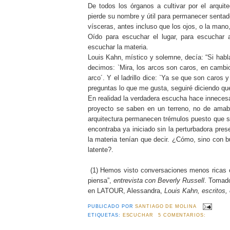
De todos los órganos a cultivar por el arquit
pierde su nombre y útil para permanecer sentado
vísceras, antes incluso que los ojos, o la mano,
Oído para escuchar el lugar, para escuchar 
escuchar la materia.
Louis Kahn, místico y solemne, decía: “Si habla
decimos: `Mira, los arcos son caros, en cambi
arco´. Y el ladrillo dice: `Ya se que son caro
preguntas lo que me gusta, seguiré diciendo que
En realidad la verdadera escucha hace innecesar
proyecto se saben en un terreno, no de amab
arquitectura permanecen trémulos puesto que s
encontraba ya iniciado sin la perturbadora pres
la materia tenían que decir. ¿Cómo, sino con b
latente?.
(1) Hemos visto conversaciones menos ricas co
piensa”,
entrevista con Beverly Russell
. Tomado
en LATOUR, Alessandra,
Louis Kahn, escritos,
PUBLICADO POR
SANTIAGO DE MOLINA
ETIQUETAS:
ESCUCHAR
5 COMENTARIOS: