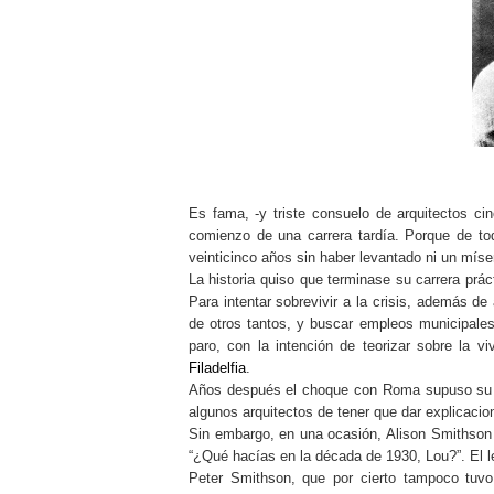
Es fama, -y triste consuelo de arquitectos ci
comienzo de una carrera tardía. Porque de t
veinticinco años sin haber levantado ni un míse
La historia quiso que terminase su carrera prá
Para intentar sobrevivir a la crisis, además d
de otros tantos, y buscar empleos municipal
paro, con la intención de teorizar sobre la v
Filadelfia
.
Años después el choque con Roma supuso su pro
algunos arquitectos de tener que dar explicac
Sin embargo, en una ocasión, Alison Smithson 
“¿Qué hacías en la década de 1930, Lou?”. El le
Peter Smithson, que por cierto tampoco tuvo 