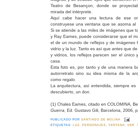
Teatro de Besançon, donde se proyectab
mirada del intérprete.
Aquí cabe hacer una lectura de ese o
construyese una ventana que se asoma al 
Si se atiende a las miles de imágenes que 
y Ray Eames, puede considerarse que el mat
el de un mundo de reflejos y de imágenes h
vidrio y la luz. Tanto es así que antes que de
y vidrios, los reflejos parecen ser el único
casa.
Esta foto es, por tanto y de una manera ba
autorretrato sino su idea misma de la arq
como regalo.
La arquitectura, así entendida, siempre es
descubierto, un don.
(1) Chales Eames, citado en COLOMINA, Bea
Guerra
, Ed. Gustavo Gili, Barcelona, 2006, p
PUBLICADO POR
SANTIAGO DE MOLINA
ETIQUETAS:
LUZ
,
PERSONAJES
,
VENTANA
,
VER