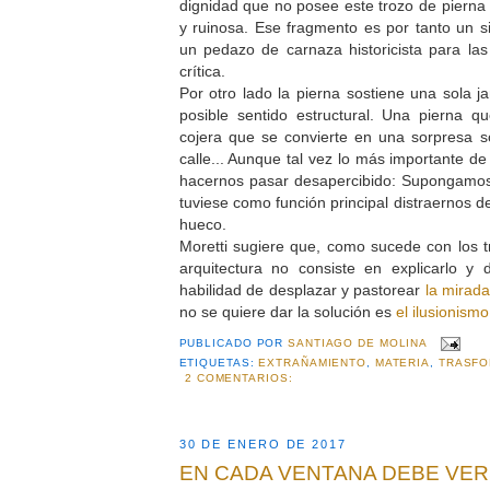
dignidad que no posee este trozo de pierna
y ruinosa. Ese fragmento es por tanto un 
un pedazo de carnaza historicista para la
crítica.
Por otro lado la pierna sostiene una sola 
posible sentido estructural. Una pierna 
cojera que se convierte en una sorpresa s
calle... Aunque tal vez lo más importante de
hacernos pasar desapercibido: Supongamo
tuviese como función principal distraernos de
hueco.
Moretti sugiere que, como sucede con los 
arquitectura no consiste en explicarlo y 
habilidad de desplazar y pastorear
la mirad
no se quiere dar la solución es
el ilusionismo
PUBLICADO POR
SANTIAGO DE MOLINA
ETIQUETAS:
EXTRAÑAMIENTO
,
MATERIA
,
TRASF
2 COMENTARIOS:
30 DE ENERO DE 2017
EN CADA VENTANA DEBE VE