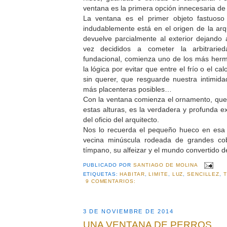
ventana es la primera opción innecesaria de 
La ventana es el primer objeto fastuoso
indudablemente está en el origen de la arq
devuelve parcialmente al exterior dejando a
vez decididos a cometer la arbitrari
fundacional, comienza uno de los más he
la lógica por evitar que entre el frío o el ca
sin querer, que resguarde nuestra intimida
más placenteras posibles…
Con la ventana comienza el ornamento, qu
estas alturas, es la verdadera y profunda ex
del oficio del arquitecto.
Nos lo recuerda el pequeño hueco en esa f
vecina minúscula rodeada de grandes cobi
tímpano, su alfeizar y el mundo convertido d
PUBLICADO POR
SANTIAGO DE MOLINA
ETIQUETAS:
HABITAR
,
LIMITE
,
LUZ
,
SENCILLEZ
,
9 COMENTARIOS:
3 DE NOVIEMBRE DE 2014
UNA VENTANA DE PERROS