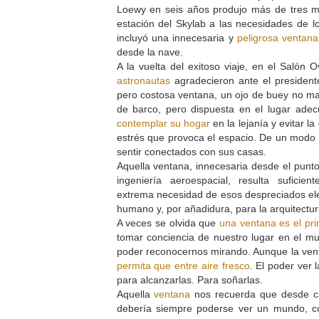
Loewy en seis años produjo más de tres mi
estación del Skylab a las necesidades de lo
incluyó una innecesaria y
peligrosa ventana
desde la nave.
A la vuelta del exitoso viaje, en el Salón
astronautas
agradecieron ante el president
pero costosa ventana, un ojo de buey no m
de barco, pero dispuesta en el lugar adec
contemplar su hogar
en la lejanía y evitar la
estrés que provoca el espacio. De un modo 
sentir conectados con sus casas.
Aquella ventana, innecesaria desde el punto 
ingeniería aeroespacial, resulta suficien
extrema necesidad de esos despreciados el
humano y, por añadidura, para la arquitectu
A veces se olvida que
una ventana es el pr
tomar conciencia de nuestro lugar en el m
poder reconocernos mirando. Aunque la ven
permita que entre aire fresco
. El poder ver 
para alcanzarlas. Para soñarlas.
Aquella
ventana
nos recuerda que desde c
debería siempre poderse ver un mundo, c