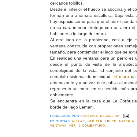
cercanos tobillos.
Desde el interior el hueco se abocina y el c
forman una anómala escultura. Bajo esta b
hay espacio como para que el perro pueda r
en su cara interior protege con un alero el 
habitante a lo largo del muro.
Al otro lado de la propiedad, casi a eje 
ventana construida con proporciones semej
tamaño, para contemplar el lago que se exti
En realidad una ventana para un perro es 
desde el punto de vista de la arquitec
complejidad de la vida. El conjunto del p
completo sistema de intimidad.
El muro
es
amenazante y a su vez éste cobija al anim
representa un muro en su sentido más pro
doblemente.
Se encuentra en la casa que Le Corbusie
borde del lago Leman.
PUBLICADO POR
SANTIAGO DE MOLINA
ETIQUETAS:
AISLAR
,
HABITAR
,
LIMITE
,
MATERIA
,
VENTANA
,
VER
1 COMENTARIO: