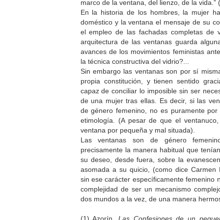
marco de la ventana, del lienzo, de la vida.” (
En la historia de los hombres, la mujer h
doméstico y la ventana el mensaje de su c
el empleo de las fachadas completas de vi
arquitectura de las ventanas guarda algun
avances de los movimientos feministas ante
la técnica constructiva del vidrio?...
Sin embargo las ventanas son por sí mismas
propia constitución, y tienen sentido grac
capaz de conciliar lo imposible sin ser nece
de una mujer tras ellas. Es decir, si las v
de género femenino, no es puramente por u
etimología. (A pesar de que el ventanuco
ventana por pequeña y mal situada).
Las ventanas son de género femenin
precisamente la manera habitual que tenía
su deseo, desde fuera, sobre la evanescen
asomada a su quicio, (como dice Carmen M
sin ese carácter específicamente femenino no
complejidad de ser un mecanismo complejo 
dos mundos a la vez, de una manera hermos
(1) Azorín.
Las Confesiones de un pequeñ