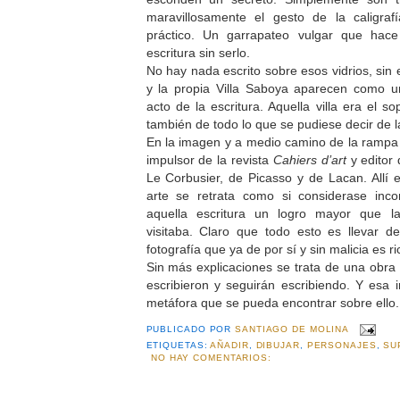
maravillosamente el gesto de la caligra
práctico. Un garrapateo vulgar que hac
escritura sin serlo.
No hay nada escrito sobre esos vidrios, sin
y la propia Villa Saboya aparecen como un
acto de la escritura. Aquella villa era el so
también de todo lo que se pudiese decir de 
En la imagen y a medio camino de la rampa 
impulsor de la revista
Cahiers d’art
y editor 
Le Corbusier, de Picasso y de Lacan. Allí
arte se retrata como si considerase inc
aquella escritura un logro mayor que la
visitaba. Claro que todo esto es llevar d
fotografía que ya de por sí y sin malicia es ri
Sin más explicaciones se trata de una obra
escribieron y seguirán escribiendo. Y esa
metáfora que se pueda encontrar sobre ello.
PUBLICADO POR
SANTIAGO DE MOLINA
ETIQUETAS:
AÑADIR
,
DIBUJAR
,
PERSONAJES
,
SU
NO HAY COMENTARIOS: