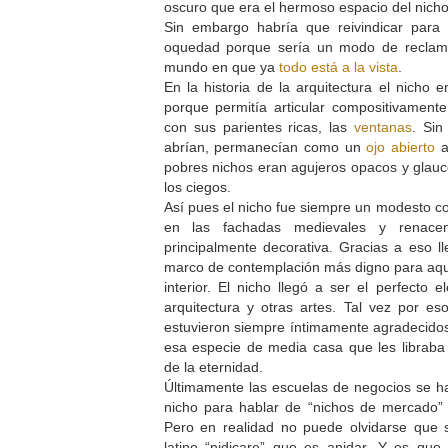
oscuro que era el hermoso espacio del nich
Sin embargo habría que reivindicar para 
oquedad porque sería un modo de reclama
mundo en que ya
todo está a la vista
.
En la historia de la arquitectura el nicho 
porque permitía articular compositivament
con sus parientes ricas, las
ventanas
. Si
abrían, permanecían como un
ojo abierto
a
pobres nichos eran agujeros opacos y glauc
los ciegos.
Así pues el nicho fue siempre un modesto co
en las fachadas medievales y renacen
principalmente decorativa. Gracias a eso ll
marco de contemplación más digno para aqu
interior. El nicho llegó a ser el perfecto 
arquitectura y otras artes. Tal vez por es
estuvieron siempre íntimamente agradecidos
esa especie de media casa que les librab
de la eternidad.
Últimamente las escuelas de negocios se h
nicho para hablar de “nichos de mercado” 
Pero en realidad no puede olvidarse que s
latino “nidicare” que es anidar. Y es qu