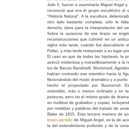
Julio II, fueron a examinarla Miguel Angel 
reconoció que era el grupo escultórico al q
“Historia Natural”. A la escultura, deterior
otro lado bastante completa, sólo le falt
derecho clave para la interpretación del se
Sobre la ausencia de ese brazo se erigió
reconstrucciones que culminó en un anticu
siglos más tarde, cuando fue descubierto el
Pollac, y más tarde restaurado a su lugar po
El caso es que de todas las hipótesis, la p
acercó misteriosa y maravillosamente a la r
los de Baccio Bandinelli, Montorsoli, Agost
habían contraído ese miembro hacia la figu
flexionándolo del modo dramático y a punto 
hecho el proyectado por Buonarroti. 
extendido, más o menos inclinado y en l
posturas, pero sin el mismo grado de dram
en multitud de grabados y copias, incluyen
por medidas y palabras del tratado de ana
Blake de 1815. Esta tercera manera de aco
brazo perdido
de Miguel Angel, es la de aco
la del entendimiento profundo y de la cons