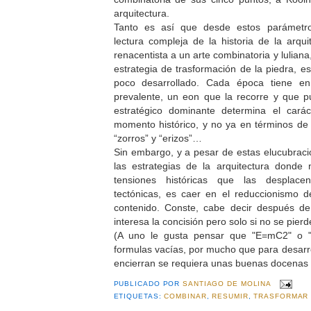
arquitectura.
Tanto es así que desde estos parámetr
lectura compleja de la historia de la arqui
renacentista a un arte combinatoria y luliana
estrategia de trasformación de la piedra, e
poco desarrollado. Cada época tiene en
prevalente, un eon que la recorre y que p
estratégico dominante determina el cará
momento histórico, y no ya en términos de “
“zorros” y “erizos”…
Sin embargo, y a pesar de estas elucubraci
las estrategias de la arquitectura donde 
tensiones históricas que las despla
tectónicas, es caer en el reduccionismo d
contenido. Conste, cabe decir después de
interesa la concisión pero solo si no se pierd
(A uno le gusta pensar que "E=mC2" o "
formulas vacías, por mucho que para desarro
encierran se requiera unas buenas docenas 
PUBLICADO POR
SANTIAGO DE MOLINA
ETIQUETAS:
COMBINAR
,
RESUMIR
,
TRASFORMAR