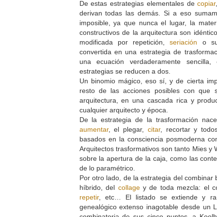
De estas estrategias elementales de
copiar
derivan todas las demás. Si a eso sumam
imposible, ya que nunca el lugar, la materi
constructivos de la arquitectura son idénti
modificada por repetición,
seriación
o sus
convertida en una estrategia de trasforma
una ecuación verdaderamente sencilla, 
estrategias se reducen a dos.
Un binomio mágico, eso sí, y de cierta im
resto de las acciones posibles con que 
arquitectura, en una cascada rica y produ
cualquier arquitecto y época.
De la estrategia de la trasformación nace 
aumentar
, el plegar,
citar
, recortar y todo
basados en la consciencia posmoderna c
Arquitectos trasformativos son tanto Mies y
sobre la apertura de la caja, como las co
de lo paramétrico.
Por otro lado, de la estrategia del combinar 
híbrido, del
collage
y de toda mezcla: el 
repetir
, etc… El listado se extiende y r
genealógico extenso inagotable desde un L
combinatoria de sus cinco puntos, a Kool