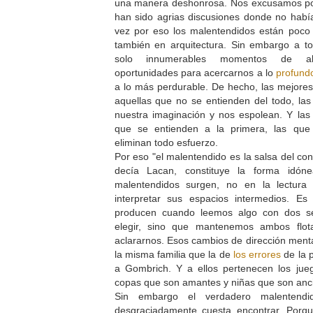
una manera deshonrosa. Nos excusamos por
han sido agrias discusiones donde no habí
vez por eso los malentendidos están poco 
también en arquitectura. Sin embargo a t
solo innumerables momentos de ale
oportunidades para acercarnos a lo
profund
a lo más perdurable. De hecho, las mejores
aquellas que no se entienden del todo, la
nuestra imaginación y nos espolean. Y las
que se entienden a la primera, las qu
eliminan todo esfuerzo.
Por eso "el malentendido es la salsa del co
decía Lacan, constituye la forma idón
malentendidos surgen, no en la lectura 
interpretar sus espacios intermedios. Es 
producen cuando leemos algo con dos s
elegir, sino que mantenemos ambos flot
aclararnos. Esos cambios de dirección menta
la misma familia que la de
los errores
de la 
a Gombrich. Y a ellos pertenecen los ju
copas que son amantes y niñas que son anc
Sin embargo el verdadero malentend
desgraciadamente cuesta encontrar. Porq