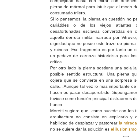
complejidad basta con mirar con detenim
pierna de mármol para intuir que el modo de
consumado trilero.
Si lo pensamos, la pierna en cuestión no pe
cariátides o de los viejos atlantes
desafortunadas esclavas convertidas en
aquella derrota militar narrada por Vitruvi
dignidad que no posee este trozo de pierna
y ruinosa. Ese fragmento es por tanto un 
un pedazo de carnaza historicista para la
crítica.
Por otro lado la pierna sostiene una sola 
posible sentido estructural. Una pierna 
cojera que se convierte en una sorpresa s
calle... Aunque tal vez lo más importante de
hacernos pasar desapercibido: Supongamo
tuviese como función principal distraernos de
hueco.
Moretti sugiere que, como sucede con los 
arquitectura no consiste en explicarlo y 
habilidad de desplazar y pastorear
la mirad
no se quiere dar la solución es
el ilusionismo