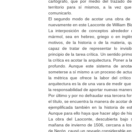
cartógrafo, que por medio del trazado d
territorio para sí mismos, a la vez qu
comunicarlo.
El segundo modo de acotar una obra de ar
nuevamente en este Laoconte de William Bla
La interposición de conceptos alrededor 
mármol, sea en hebreo, griego o en inglés
motivos, de la historia o de la materia,
capaz de tratar de representar lo invis
principio de la tarea crítica. Un sentido prim
la crítica es acotar la arquitectura. Poner a l
profundo. Aunque este sistema de anotac
someterse a sí mismo a un proceso de actua
la métrica que ofrece la labor del crític
arquitectura es la de una vara de medir que 
la responsabilidad de aportar nuevas maner
Por último y por no defraudar esa tercera f
el título, se encuentra la manera de acotar 
ejemplificada también en la historia de es
Aunque para ello haya que hacer algo de his
La obra del Laoconte, descubierta bajo
mañana de invierno de 1506, cercana a los
de Nerón, causó un revuelo considerable e