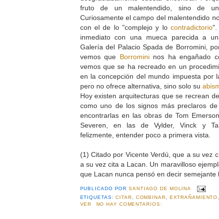
fruto de un malentendido, sino de un 
Curiosamente el campo del malentendido no
con el de lo "complejo y lo
contradictorio
"
inmediato con una mueca parecida a una
Galería del Palacio Spada de Borromini, p
vemos que
Borromini
nos ha engañado co
vemos que se ha recreado en un procedim
en la concepción del mundo impuesta por la
pero no ofrece alternativa, sino solo su
abis
Hoy existen arquitecturas que se recrean d
como uno de los signos más preclaros de
encontrarlas en las obras de Tom Emerson
Severen, en las de Vylder, Vinck y Tai
felizmente, entender poco a primera vista.
(1) Citado por Vicente Verdú, que a su vez c
a su vez cita a Lacan. Un maravilloso ejemp
que Lacan nunca pensó en decir semejante br
PUBLICADO POR
SANTIAGO DE MOLINA
ETIQUETAS:
CITAR
,
COMBINAR
,
EXTRAÑAMIENTO
VER
NO HAY COMENTARIOS: