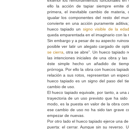
exterior los remordimientos funcionales en
ello la acción de tapiar siempre emite d
primera, el inevitable cambio de materia
igualar los componentes del resto del mur
convierte en una acción puramente aditiva;
hueco tapiado un
signo visible de la eda
queda emparentada en el imaginario con la r
Sin embargo y a pesar de su aspecto ruinos
posible ver latir un alegato cargado de o
se cierra
, otra se abre”. Un hueco tapiado 
las intenciones iniciales de una obra y las
éste simple hecho un añadido de tiempo
prórroga. Por ello la obra con huecos tapia
relación a sus rotos, representan un especi
hueco tapiado es un signo del paso del ti
cambio de uso.
El hueco tapiado equivale, por tanto, a una 
trayectoria de un uso previsto que ha sido
modo, es la puesta en valor de la obra como
ese cambio de uso no ha sido tan grave co
empezar de nuevas.
Por otro lado el hueco tapiado ejerce una de
puerta: el cerrar. Aunque sin su reverso.