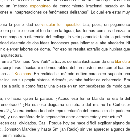
como un “método
espontáneo
de conocimiento irracional basado en la
ciones e interpretaciones de fenómenos delirantes”. Lo cual era estar muy
onía la posibilidad de
vincular lo imposible
. Era, pues, un pegamento
e era posible coser el fondo con la figura, las formas con sus durezas o
embargo y a diferencia del collage, la veta paranoide tenía la potencia
idad aleatoria de dos ideas inconexas para inflamar el aire alrededor. Ni
ntor o ejercer labores de doma. Por eso no resulta extraño que hubiera que
 arquitectura.
ó en su "Delirious New York" a través de esta ilustración de una
blandura
s conjeturas flácidas e indemostrables debían sustentarse con el bastón
aba allí
Koolhaas
. En realidad el método crítico paranoico suponía una
ar incluso su propia historia. Además, evitaba hablar de coherencia. Era
siste a salir, o como forzar una pieza en un rompecabezas de modo que
a, no había quien la parase: ¿Acaso esa forma blanda no era la del
 encofrado? ¿No era ese diagrama un retrato del mismo Le Corbusier
rna? ¿No era incluso la doble representación del cansancio del parloteo
ón), y una metáfora de la separación entre cerramiento y estructura?…
ecen casi olvidados. Casi. Porque hoy se hace difícil explicar alguno de
ti, Johnston Marklee y hasta Smiljan Radic) sin ver aparecer algunos de
, en miniatura.