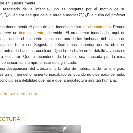
rse en nuestra mente.
o rescatado de la infancia, uno se pregunta por el motivo de su
", "¿quién era ese que dejó la tarea a medias?","¿Fue culpa del profesor
.
ares donde sentir el peso de ese inacabamiento es
el ornamento
. Porque
 ofrece un
tiempo latente
, detenido. El ornamento inacabado, aquí de
storia, desde el elocuente silencio en una de las fachadas del palacio de
das del templo de Segesta, en Sicilia, nos recuerdan que ya otros se
 antes de haberlas concluido. Que la rendición en el detalle a veces es
s a descifrar. Que el abandono de la obra, sea causada por la ruina
 continuar, es siempre emisor de significado.
a desaparición del artesano, a la falta de materia, o de las energías,
 es un crimen del ornamento inacabado es cuando no dice nada de nada.
 concluir, esa debilidad que hace que la arquitectura sea tan humana.
S
NO HAY COMENTARIOS:
TECTURA