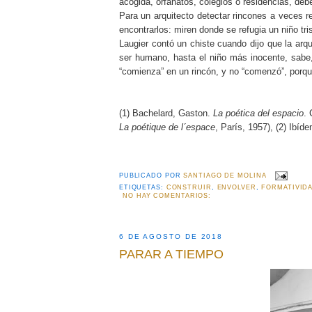
acogida, orfanatos, colegios o residencias, deb
Para un arquitecto detectar rincones a veces re
encontrarlos: miren donde se refugia un niño tr
Laugier contó un chiste cuando dijo que la arq
ser humano, hasta el niño más inocente, sabe, 
“comienza” en un rincón, y no “comenzó”, porqu
(1) Bachelard, Gaston.
La poética del espacio
. 
La poétique de l´espace
, París, 1957), (2) Ibíd
PUBLICADO POR
SANTIAGO DE MOLINA
ETIQUETAS:
CONSTRUIR
,
ENVOLVER
,
FORMATIVID
NO HAY COMENTARIOS:
6 DE AGOSTO DE 2018
PARAR A TIEMPO