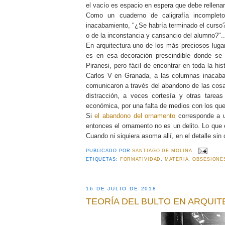
el vacío es espacio en espera que debe rellena
Como un cuaderno de caligrafía incomplet
inacabamiento, "¿Se habría terminado el curso?
o de la inconstancia y cansancio del alumno?"..
En arquitectura uno de los más preciosos lug
es en esa decoración prescindible donde se
Piranesi, pero fácil de encontrar en toda la hi
Carlos V en Granada, a las columnas inacaba
comunicaron a través del abandono de las cosas
distracción, a veces cortesía y otras tarea
económica, por una falta de medios con los que
Si
el abandono del ornamento
corresponde a un
entonces el ornamento no es un delito. Lo que
Cuando ni siquiera asoma allí, en el detalle sin
PUBLICADO POR
SANTIAGO DE MOLINA
ETIQUETAS:
FORMATIVIDAD
,
MATERIA
,
OBSESIONE
16 DE JULIO DE 2018
TEORÍA DEL BULTO EN ARQUI