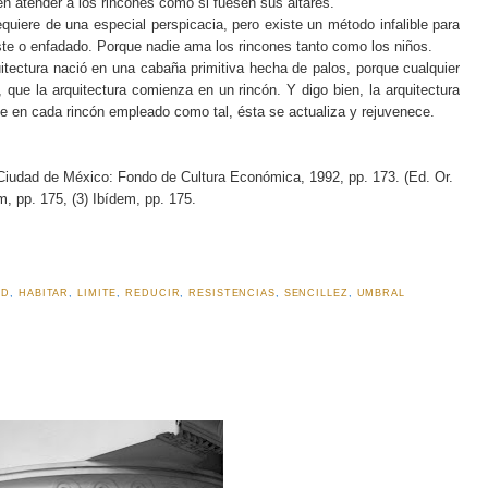
en atender a los rincones como si fuesen sus altares.
quiere de una especial perspicacia, pero existe un método infalible para
iste o enfadado. Porque nadie ama los rincones tanto como los niños.
uitectura nació en una cabaña primitiva hecha de palos, porque cualquier
que la arquitectura comienza en un rincón. Y digo bien, la arquitectura
e en cada rincón empleado como tal, ésta se actualiza y rejuvenece.
Ciudad de México: Fondo de Cultura Económica, 1992, pp. 173. (Ed. Or.
em, pp. 175, (3) Ibídem, pp. 175.
AD
,
HABITAR
,
LIMITE
,
REDUCIR
,
RESISTENCIAS
,
SENCILLEZ
,
UMBRAL