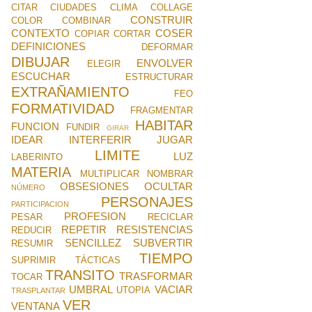
CITAR
CIUDADES
CLIMA
COLLAGE
CONSTRUIR
COLOR
COMBINAR
CONTEXTO
COSER
COPIAR
CORTAR
DEFINICIONES
DEFORMAR
DIBUJAR
ENVOLVER
ELEGIR
ESCUCHAR
ESTRUCTURAR
EXTRAÑAMIENTO
FEO
FORMATIVIDAD
FRAGMENTAR
HABITAR
FUNCION
FUNDIR
GIRAR
IDEAR
INTERFERIR
JUGAR
LIMITE
LUZ
LABERINTO
MATERIA
MULTIPLICAR
NOMBRAR
OBSESIONES
OCULTAR
NÚMERO
PERSONAJES
PARTICIPACION
PROFESION
PESAR
RECICLAR
REPETIR
RESISTENCIAS
REDUCIR
SENCILLEZ
SUBVERTIR
RESUMIR
TIEMPO
SUPRIMIR
TÁCTICAS
TRANSITO
TRASFORMAR
TOCAR
UMBRAL
VACIAR
UTOPIA
TRASPLANTAR
VER
VENTANA