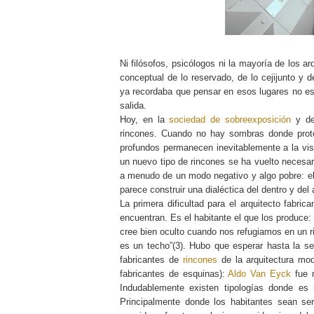
Ni filósofos, psicólogos ni la mayoría de los a
conceptual de lo reservado, de lo cejijunto y d
ya recordaba que pensar en esos lugares no es un
salida.
Hoy, en la
sociedad de sobreexposición
y de
rincones. Cuando no hay sombras donde prote
profundos permanecen inevitablemente a la vista
un nuevo tipo de rincones se ha vuelto necesari
a menudo de un modo negativo y algo pobre: el
parece construir una dialéctica del dentro y de
La primera dificultad para el arquitecto fabr
encuentran. Es el habitante el que los produce
cree bien oculto cuando nos refugiamos en un 
es un techo”(3). Hubo que esperar hasta la se
fabricantes de
rincones
de la arquitectura mod
fabricantes de esquinas):
Aldo Van Eyck
fue 
Indudablemente existen tipologías donde es 
Principalmente donde los habitantes sean se