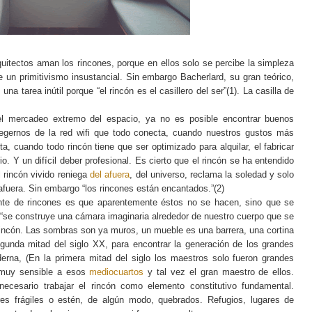
rquitectos aman los rincones, porque en ellos solo se percibe la simpleza
e un primitivismo insustancial. Sin embargo Bacherlard, su gran teórico,
a tarea inútil porque “el rincón es el casillero del ser”(1). La casilla de
l mercadeo extremo del espacio, ya no es posible encontrar buenos
gernos de la red wifi que todo conecta, cuando nuestros gustos más
, cuando todo rincón tiene que ser optimizado para alquilar, el fabricar
o. Y un difícil deber profesional. Es cierto que el rincón se ha entendido
 rincón vivido reniega
del afuera
, del universo, reclama la soledad y solo
l afuera. Sin embargo “los rincones están encantados.”(2)
icante de rincones es que aparentemente éstos no se hacen, sino que se
: “se construye una cámara imaginaria alrededor de nuestro cuerpo que se
rincón. Las sombras son ya muros, un mueble es una barrera, una cortina
gunda mitad del siglo XX, para encontrar la generación de los grandes
erna, (En la primera mitad del siglo los maestros solo fueron grandes
muy sensible a esos
mediocuartos
y tal vez el gran maestro de ellos.
necesario trabajar el rincón como elemento constitutivo fundamental.
res frágiles o estén, de algún modo, quebrados. Refugios, lugares de