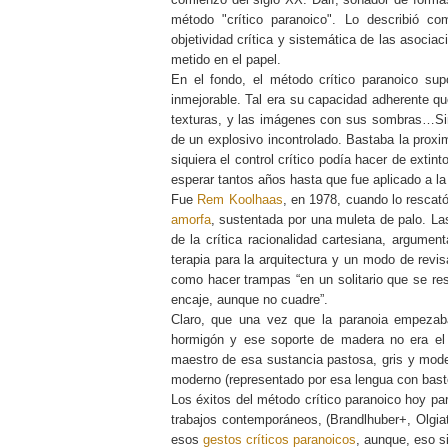
método "crítico paranoico". Lo describió 
objetividad crítica y sistemática de las asocia
metido en el papel.
En el fondo, el método crítico paranoico sup
inmejorable. Tal era su capacidad adherente qu
texturas, y las imágenes con sus sombras…Sin 
de un explosivo incontrolado. Bastaba la proxim
siquiera el control crítico podía hacer de exti
esperar tantos años hasta que fue aplicado a la
Fue
Rem Koolhaas
, en 1978, cuando lo rescat
amorfa
, sustentada por una muleta de palo. La
de la crítica racionalidad cartesiana, argument
terapia para la arquitectura y un modo de revis
como hacer trampas “en un solitario que se re
encaje, aunque no cuadre”.
Claro, que una vez que la paranoia empezab
hormigón y ese soporte de madera no era el
maestro de esa sustancia pastosa, gris y mode
moderno (representado por esa lengua con bast
Los éxitos del método crítico paranoico hoy par
trabajos contemporáneos, (Brandlhuber+, Olgia
esos
gestos críticos paranoicos
, aunque, eso si