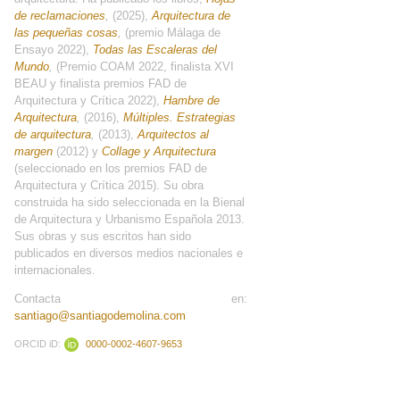
de reclamaciones
,
(2025),
Arquitectura de
las pequeñas cosas
,
(premio Málaga de
Ensayo 2022),
Todas las Escaleras del
Mundo
,
(Premio COAM 2022, finalista XVI
BEAU y finalista premios FAD de
Arquitectura y Crítica 2022),
Hambre de
Arquitectura
,
(2016),
Múltiples. Estrategias
de arquitectura
,
(2013),
Arquitectos al
margen
(2012) y
Collage y Arquitectura
(seleccionado en los premios FAD de
Arquitectura y Crítica 2015). Su obra
construida ha sido seleccionada en la Bienal
de Arquitectura y Urbanismo Española 2013.
Sus obras y sus escritos han sido
publicados en diversos medios nacionales e
internacionales.
Contacta en:
santiago@santiagodemolina.com
ORCID iD:
0000-0002-4607-9653